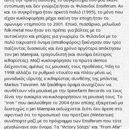
εντύπωση και δεν γνώριζα ήταν οι Φιλανδοί Ensiferum. Αν
και το συγκρότημα ήταν αρκετά παλιό (1995), το μόνο που
είχαν κυκλοφορήσει μέχρι εκείνη την εποχη ήταν το
ομώνυμο ντεμπούτο το 2001. Επικό, πιασάρικο, μελωδικό
folk metal που ήταν οτι πρέπει για βόλτες με το
αυτοκίνητο και μπύρες για γνωριμία. Οι Φιλανδοί με το
πολύ ταιριαστό όνομα (σπαθοφόρος) ξεκίνησαν σαν τρίο
παίζοντας διασκευές και ένα χρόνο αργότερα απόκτησαν
τον Jari Mäenpää, τραγουδιστή (και συνάμα δεύτερος
κιθαρίστας). Μαζί κυκλοφόρησαν τα πρώτα demos
δείχνοντας αμέσως τις μουσικές τους προθέσεις. Ήδη το
1998 αλλάζει το ρυθμικό ντουέτο και πλέον μένει ως
μοναδικός ιδρυτής ο κιθαρίστας-συνθέτης της μπάντας
Markus Toivonen. Με ξεκάθαρο όραμα συνεχίζουν να
συνθέτουν νέα μουσική με την Spinefarm Records να τους
δίνει την ευκαιρία να κυκλοφορήσουν τη μουσική τους. Το
''Iron '' που ακολούθησε το 2004 ήταν επίσης εξαιρετικό μα
δυστυχώς ο Jari Mäenpää εκδιώχνεται διότι δεν άρεσε στο
αφεντικό ότι το προσωπικό του προτζεκτ (Wintersun)
συνέπεφτε μαζί με το πρόγραμμα των Ensiferum που τότε
μεγαλώνανε σαν όνομα. Τα ''Victory Songs'' και ''From Afar''