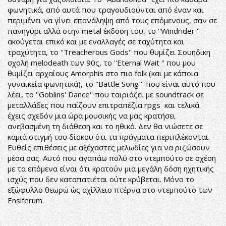
φωνητικά, από αυτά που τραγουδιούνται από έναν και
περιμένει να γίνει επανάληψη από τους επόμενους, σαν σε
πανηγύρι αλλά στην metal έκδοση του, το ''Windrider ''
ακούγεται επικό και με εναλλαγές σε ταχύτητα και
τραχύτητα, το ''Treacherous Gods'' που θυμίζει Σουηδικη
σχολή melodeath των 90ς, το ''Eternal Wait '' που μου
θυμίζει αρχαίους Amorphis στο πιο folk (και με κάποια
γυναικεία φωνητικά), το ''Battle Song '' που είναι αυτό που
λέει, το ''Goblins' Dance'' που ταιριάζει με soundtrack σε
μεταλλάδες που παίζουν επιτραπέζια rpgs και τελικά
έχεις σχεδόν μια ώρα μουσικής να μας κρατήσει
ανεβασμένη τη διάθεση και το ηθικό. Δεν θα νιώσετε σε
καμιά στιγμή του δίσκου ότι τα πράγματα περιπλέκονται.
Ευθείς επιθέσεις με αξέχαστες μελωδίες για να ριζώσουν
μέσα σας. Αυτό που αγαπάω πολύ στο ντεμπούτο σε σχέση
με τα επόμενα είναι ότι κρατούν μια μεγάλη δόση ηχητικής
ισχύς που δεν καταπατιέται ούτε κρύβεται. Μόνο το
εξώφυλλο θεωρώ ώς αχίλλειο πτέρνα στο ντεμπούτο των
Ensiferum.