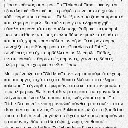
μέρα ο καθένας από εμάς. Το ''Token of Time '' ακούγεται
εξαντλητικά εθιστικό με το ρυθμό του να με στοιχειώνει
κάθε φορά που το ακούω. Πολύ έξυπνο παίξιμο σε κρουστά
και πλήκτρα με μελωδικό κέντημα για να δημιουργηθεί
εύκολα το μονοπάτι της απόλαυσης. Ρυθμικοί πειρασμοί
που σε πείθουν να τους ακολουθήσουν με κλειστά μάτια
και αυτιά, χορός και ατσάλι στον αέρα. Ο εκτροχιασμός
συνεχίζεται με δύναμη και στο ''Guardians of Fate '',
συνθέσεις που έχει συμβάλλει ο Jari Mäenpää. Πάθος,
εντυπωσιακές κιθαριστικές αρμονίες, γενναίες δόσεις
πλήκτρων, στιχουργικό ενδιαφέρον.
Με την έναρξη του ''Old Man'' συνειδητοποιούμε ότι έχουμε
και πιο αργές ταχύτητεςστο δίσκο αλλά και πιο σκληρό
καλούπι. Τα έγχορδα τιμωρούν, έστω και υπό τον μανδύα
των πλήκτρων. Black metal δίνη στα μέσα του τραγουδιού
δείχνοντας ένα άλλο προσωπείο, ενός δριμύτερου. Το
''Little Dreamer'' είναι η μοναδική σύνθεση που ανήκει στον
drummer της μπάντας Oliver Fokin και κερδίζει το βραβείου
του πιο folk metal τραγουδιου (έχει πολλά που μπορούν να
φτάσουν σχεδόν στο ίδιο ύψος), χωρίς να θυσιάζει
δύναμη για χαζολοίδια. Το ''Abandoned'' έχει πιο καθαρά