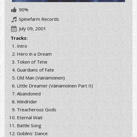
90%
Spinefarm Records
July 09, 2001
Tracks:
Intro
Hero in a Dream
Token of Time
Guardians of Fate
Old Man (Väinämöinen)
Little Dreamer (Väinämöinen Part II)
Abandoned
Windrider
Treacherous Gods
Eternal Wait
Battle Song
Goblins' Dance