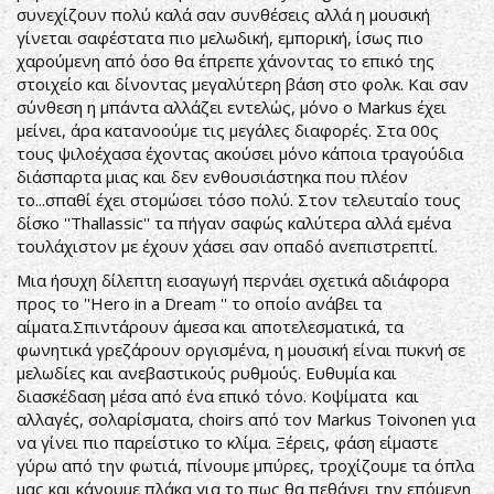
συνεχίζουν πολύ καλά σαν συνθέσεις αλλά η μουσική
γίνεται σαφέστατα πιο μελωδική, εμπορική, ίσως πιο
χαρούμενη από όσο θα έπρεπε χάνοντας το επικό της
στοιχείο και δίνοντας μεγαλύτερη βάση στο φολκ. Και σαν
σύνθεση η μπάντα αλλάζει εντελώς, μόνο ο Markus έχει
μείνει, άρα κατανοούμε τις μεγάλες διαφορές. Στα 00ς
τους ψιλοέχασα έχοντας ακούσει μόνο κάποια τραγούδια
διάσπαρτα μιας και δεν ενθουσιάστηκα που πλέον
το...σπαθί έχει στομώσει τόσο πολύ. Στον τελευταίο τους
δίσκο ''Thallassic'' τα πήγαν σαφώς καλύτερα αλλά εμένα
τουλάχιστον με έχουν χάσει σαν οπαδό ανεπιστρεπτί.
Μια ήσυχη δίλεπτη εισαγωγή περνάει σχετικά αδιάφορα
προς το ''Hero in a Dream '' το οποίο ανάβει τα
αίματα.Σπιντάρουν άμεσα και αποτελεσματικά, τα
φωνητικά γρεζάρουν οργισμένα, η μουσική είναι πυκνή σε
μελωδίες και ανεβαστικούς ρυθμούς. Ευθυμία και
διασκέδαση μέσα από ένα επικό τόνο. Κοψίματα και
αλλαγές, σολαρίσματα, choirs από τον Markus Toivonen για
να γίνει πιο παρείστικο το κλίμα. Ξέρεις, φάση είμαστε
γύρω από την φωτιά, πίνουμε μπύρες, τροχίζουμε τα όπλα
μας και κάνουμε πλάκα για το πως θα πεθάνει την επόμενη