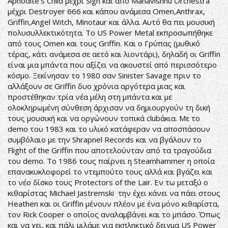
Aphodite's Child μέχρι Sigh και από Mahavishnu Orchestra
μέχρι Destroyer 666 και κάπου ανάμεσα Omen,Anthrax,
Griffin,Angel Witch, Minotaur και άλλα. Αυτό θα πει μουσική
πολυσυλλεκτικότητα. Το US Power Metal εκπροσωπήθηκε
από τους Omen και τους Griffin. Και ο Γρύπας (μυθικό
τέρας, κάτι ανάμεσα σε αετό και λιοντάρι), δηλαδή οι Griffin
είναι μια μπάντα που αξίζει να ακουστεί από περισσότερο
κόσμο. Ξεκίνησαν το 1980 σαν Sinister Savage πριν το
αλλάξουν σε Griffin δυο χρόνια αργότερα μιας και
προστέθηκαν τρία νέα μέλη στη μπάντα και με
ολοκληρωμένη σύνθεση άρχισαν να δημιουργούν τη δική
τους μουσική και να οργώνουν τοπικά clubάκια. Με το
demo του 1983 και το υλικό κατάφεραν να αποσπάσουν
συμβόλαιο με την Shrapnel Records και να βγάλουν το
Flight of the Griffin που αποτελούνταν από τα τραγούδια
του demo. To 1986 τους παίρνει η Steamhammer η οποία
επανακυκλοφορεί το ντεμπούτο τους αλλά και βγάζει και
το νέο δίσκο τους Protectors of the Lair. Εν τω μεταξύ ο
κιθαρίστας Michael Jastremski την έχει κάνει να πάει στους
Heathen και οι Griffin μένουν πλέον με ένα μόνο κιθαρίστα,
τον Rick Cooper ο οποίος αναλαμβάνει και το μπάσο. Όπως
και να χει, και πάλι μιλάμε για εκπληκτικό δειγμα US Power