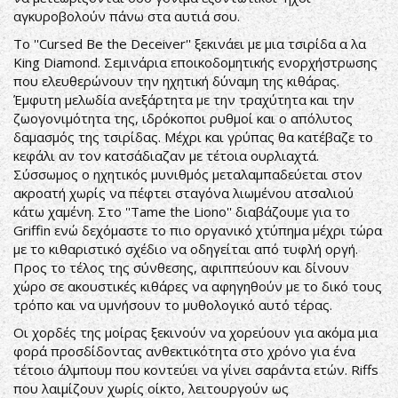
αγκυροβολούν πάνω στα αυτιά σου.
Το ''Cursed Be the Deceiver'' ξεκινάει με μια τσιρίδα α λα
King Diamond. Σεμινάρια εποικοδομητικής ενορχήστρωσης
που ελευθερώνουν την ηχητική δύναμη της κιθάρας.
Έμφυτη μελωδία ανεξάρτητα με την τραχύτητα και την
ζωογονιμότητα της, ιδρόκοποι ρυθμοί και ο απόλυτος
δαμασμός της τσιρίδας. Μέχρι και γρύπας θα κατέβαζε το
κεφάλι αν τον κατσάδιαζαν με τέτοια ουρλιαχτά.
Σύσσωμος ο ηχητικός μυνιθμός μεταλαμπαδεύεται στον
ακροατή χωρίς να πέφτει σταγόνα λιωμένου ατσαλιού
κάτω χαμένη. Στο ''Tame the Lionο'' διαβάζουμε για το
Griffin ενώ δεχόμαστε το πιο οργανικό χτύπημα μέχρι τώρα
με το κιθαριστικό σχέδιο να οδηγείται από τυφλή οργή.
Προς το τέλος της σύνθεσης, αφιππεύουν και δίνουν
χώρο σε ακουστικές κιθάρες να αφηγηθούν με το δικό τους
τρόπο και να υμνήσουν το μυθολογικό αυτό τέρας.
Οι χορδές της μοίρας ξεκινούν να χορεύουν για ακόμα μια
φορά προσδίδοντας ανθεκτικότητα στο χρόνο για ένα
τέτοιο άλμπουμ που κοντεύει να γίνει σαράντα ετών. Riffs
που λαιμίζουν χωρίς οίκτο, λειτουργούν ως