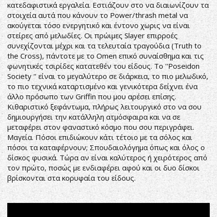
κατεδαφιστικά εργαλεία. Εστιάζουν στο να διαιωνίζουν τα
στοιχεία αυτά που κάνουν το Power/thrash metal να
ακούγεται τόσο ενεργητικό και έντονο χωρις να είναι
στείρες από μελωδίες. Οι πρώιμες Slayer επιρροές
συνεχίζονται μέχρι και τα τελευταία τραγούδια (Truth to
the Cross), πάντοτε με το Omen επικό συναίσθημα και τις
φωνητικές τσιρίδες κατατεθέν του είδους. Το ''Poseidon
Society '' είναι το μεγαλύτερο σε διάρκεια, το πιο μελωδικό,
το πιο τεχνικά καταρτισμένο και γενικότερα δείχνει ένα
άλλο πρόσωπο των Griffin που μου αρέσει επίσης.
Κιθαριστικό ξεφάντωμα, πλήρως λειτουργικό στο να σου
δημιουργήσει την κατάλληλη ατμόσφαιρα και να σε
μεταφέρει στον φαναστικό κόσμο που σου περιγράφει.
Μαγεία. Πόσοι επιδιώκουν κάτι τέτοιο με τα σόλος και
πόσοι τα καταφέρνουν; Σπουδαιολόγημα όπως και όλος ο
δίσκος φυσικά. Τώρα αν είναι καλύτερος ή χειρότερος από
τον πρώτο, ποσώς με ενδιαφέρει αφού και οι δυο δίσκοι
βρίσκονται στα κορυφαία του είδους.