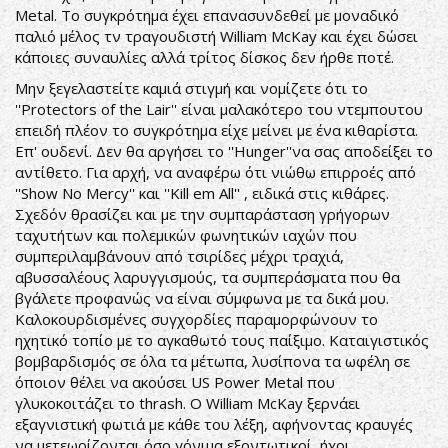
Metal. Το συγκρότημα έχει επανασυνδεθεί με μοναδικό
παλιό μέλος τν τραγουδιστή William McKay και έχει δώσει
κάποιες συναυλίες αλλά τρίτος δίσκος δεν ήρθε ποτέ.
Μην ξεγελαστείτε καμιά στιγμή και νομίζετε ότι το
''Protectors of the Lair'' είναι μαλακότερο του ντεμπουτου
επειδή πλέον το συγκρότημα είχε μείνει με ένα κιθαρίστα.
Επ' ουδενί. Δεν θα αργήσει το ''Hunger''να σας αποδείξει το
αντίθετο. Για αρχή, να αναφέρω ότι νιώθω επιρροές από
''Show No Mercy'' και ''Kill em All'' , ειδικά στις κιθάρες.
Σχεδόν θρασίζει και με την συμπαράσταση γρήγορων
ταχυτήτων και πολεμικών φωνητικών ιαχών που
συμπεριλαμβάνουν από τσιρίδες μέχρι τραχιά,
αβυσσαλέους λαρυγγισμούς, τα συμπεράσματα που θα
βγάλετε προφανώς να είναι σύμφωνα με τα δικά μου.
Καλοκουρδισμένες συγχορδίες παραμορφώνουν το
ηχητικό τοπίο με το αγκαθωτό τους παίξιμο. Καταιγιστικός
βομβαρδισμός σε όλα τα μέτωπα, λυσίπονα τα ωφέλη σε
όποιον θέλει να ακούσει US Power Metal που
γλυκοκοιτάζει το thrash. O William McKay ξερνάει
εξαγνιστική φωτιά με κάθε του λέξη, αφήνοντας κραυγές
να μετεωρίζονται όσο γόνιμα εξοντωτικοί ήχοι