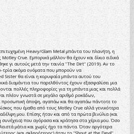
ο επιτυχημένη Heavy/Glam Metal μπάντα του πλανήτη, η
Motley Crue. Εμπορικά μάλλον θα έχουν και δίκιο ειδικά
 γι αυτούς μετά την ταινία ''The Dirt'' (2019). Αν το
ο-τρία ακόμα ονόματα που μπορούν να
d Sister θα είναι η κορυφαία μπάντα αυτού του
φικά διαμάντια του παρελθόντος έχουν εξασφαλίσει μια
ζονται πολλές πληροφορίες για τη μπάντα μιας και πολλά
ίναι πλέον γνωστά σε μεγάλο αριθμό ροκάδων,
ά προσωπική άποψη, αγαπάω και θα αγαπάω πάντοτε το
 δίσκος που έμαθα από τους Motley Crue αλλά γενικότερα
ξαδέλφη μου. Επίσης ήταν και από τα πρώτα βινύλια (και
 συνέχεια) που αγόρασα και κράτησα στα χέρια μου. Όσο
κλειστά μάτια και χωρίς ήχο τα πάντα. Όταν αργότερα
ερος (και σκληρότερος) ήταν το ''Shout at the Devil'',