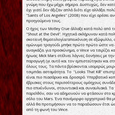
γνώμη που έχω μέχρι σήμερα. Δυστυχώς, δεν κατ
όχι γιατί δεν άξιζαν απλά διότι είχε αλλάξει πο
''Saints of Los Angeles'' (2008) που είχε αρέσει
προηγούμενα τους.
Ο ήχος των Motley Crue άλλαξε κατά πολύ από το
''Shout at the Devil''. Ηχητικά σκλήρυναν κατά 
σκοτεινή θεματολογία/απεικόνιση σε εξώφυλλο, σ
ομώνυμο τραγούδι μπήκε πρώτο πρώτο ώστε να δ
αναγκάζει για προσκύνημα, ο Vince να τσιρίζει 
ήρωας Mick Mars στέλνει λάγνες δονήσεις με την 
παραγωγή (γι αυτό και τον εμπιστεύτηκαν και στ
όλους τους. Τα πάντα βρίσκονται ισομερώς μοιρ
τσιμπάει ασταμάτητα. Το ''Looks That Kill'' επι
είναι πιο πιασάρικο και δροσερό. Υπερβατικό κο
έβρισκες στους περισσότερους ομόηχους συνάδελ
πιο επικίνδυνοι, στουντιακά και συναυλιακά. Τα
παρελθόν, σαν να αδημονούν να φτάσουν στο κρ
σόλο του Mars. Ένα πανέμορφο ορχηστρικό θα μ
αλλά θα προτιμήσουν να το παραδώσουν έτσι ώστε
από τη φωνή του Vince.