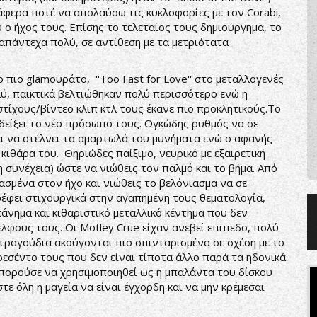
άφερα ποτέ να απολαύσω τις κυκλοφορίες με τον Corabi,
λύ ο ήχος τους. Επίσης το τελεταίος τους δημιούργημα, το
 αναπάντεχα πολύ, σε αντίθεση με τα μετριότατα
 πιο glamουράτο, ''Too Fast for Love'' στο μεταλλογενές
πολύ, παικτικά βελτιώθηκαν πολύ περισσότερο ενώ η
τίχους/βίντεο κλιπ κτλ τους έκανε πιο προκλητικούς.Το
είξει το νέο πρόσωπο τους. Ογκώδης ρυθμός να σε
και να στέλνει τα αμαρτωλά του μυνήματα ενώ ο αφανής
κιθάρα του. Θηριώδες παίξιμο, νευρικό με εξαιρετική
η συνέχεια) ώστε να νιώθεις τον παλμό και το βήμα. Από
ασμένα στον ήχο και νιώθεις το βελόνιασμα να σε
στρέφει στιχουργικά στην αγαπημένη τους θεματολογία,
πάνημα και κιθαριστικό μεταλλικό κέντημα που δεν
φους τους. Οι Motley Crue είχαν ανεβεί επιπεδο, πολύ
 τραγούδια ακούγονται πιο σπινταρισμένα σε σχέση με το
εσέντο τους που δεν είναι τίποτα άλλο παρά τα ηδονικά
πορούσε να χρησιμοποιηθεί ως η μπαλάντα του δίσκου
 όλη η μαγεία να είναι έγχορδη και να μην κρέμεσαι