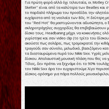
Για πρώτη φορά αλλά όχι τελευταία, οι Motley Cr
Skelter'' είναι από τα καλύτερα των Beatles και 
το παρδαλό πλήρωμα του προσδίδει την αλητεία 
ευχάριστα από τη νεολαία των 80ς. Η δεύτερη με
του ''Red Hot'' θα μαστιγώνονται αδυσώπητα, ο 
σκληροτράχηλες συγχορδίες θα επιβεβαιώσουν μ
δίσκο τους. Headbaning μέχρι να κοκκινήσεις ολόσ
γυρίστηκε και σαν video clip (το τρίτο του δίσκο
ακούστε πως σολάρει, πως τρομοκρατεί την κιθά
τραγούδι σαν σύνολο, μελωδικό, βασιζόμενο κα
τα διεσταυρώμενα πυρά του Nikki Sixx. Υγρές με
δίσκου. Απολαυστική μουσική πλάση που θες να γί
Τέλος, δεν πρέπει να ξεχνάμε ότι το 90% τουλάχ
τον Nikki Sixx άρα τον ευχαριστούμε λίγο περισσ
Δίσκος-ορόσημο για πάρα πολλούς μουσικόφιλου