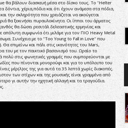
ue θα βάλουν διασκευή μέσα στο δίσκο τους. Το ''Helter
στα δόντια, χέρια,πόδια και ότι έχουν ανάμεσα στα πόδια,
και την σκληρότητα που χρειάζεται να ακούγεται
ριά θα ξεκινήσει πυραυλοκίνητα. Οι ίπποι του άρματος
ξανθός θα δώσει ρεσιτάλ δελεαστικής ερμηνίας και
ε απόλυτη συμφωνία ότι μιλάμε για τον ΠΙΟ Heavy Metal
ωμα. Συνέχεια με το ''Too Young to Fall in Love'' που
υ). Θα επιμείνω και πάλι στις ικανότητες του Mars,
ρα του με τον παικτικό βασανισμό του. Ωραίο το
τά πολύ στις φωνητικές γραμμές που συμπορεύονται με
λωδίες που πίνονται μονορούφι και για το υπόλοιπο του
νεις μέρ(λ)ος της για αυτά τα 35 λεπτά χωρίς διακοπές.
ιστον των στίχων και της μουσικής είναι γραμμένα από
ότερο γι αυτήν την ηχητική αλλαγή και τα τραγούδια.
ς.