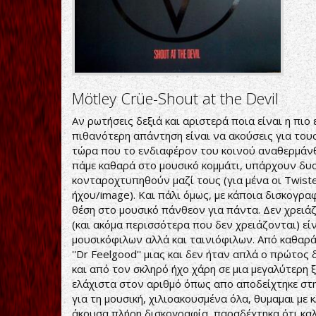
Mötley Crüe-Shout at the Devil
Αν ρωτήσεις δεξιά και αριστερά ποια είναι η πι
πιθανότερη απάντηση είναι να ακούσεις για τους 
τώρα που το ενδιαφέρον του κοινού αναθερμάνθηκε
πάμε καθαρά στο μουσικό κομμάτι, υπάρχουν δυ
κονταροχτυπηθούν μαζί τους (για μένα οι Twiste
ήχου/image). Και πάλι όμως, με κάποια δισκογρα
θέση στο μουσικό πάνθεον για πάντα. Δεν χρειά
(και ακόμα περισσότερα που δεν χρειάζονται) ε
μουσικόφιλων αλλά και ταινιόφιλων. Από καθαρ
''Dr Feelgood'' μιας και δεν ήταν απλά ο πρώτος
και από τον σκληρό ήχο χάρη σε μια μεγαλύτερη 
ελάχιστα στον αριθμό όπως απο αποδείχτηκε στη
για τη μουσική, χιλιοακουσμένα όλα, θυμαμαι με 
άκουσα πλήρη δισκογραφία, παραδέχτηκα ότι καλύτ