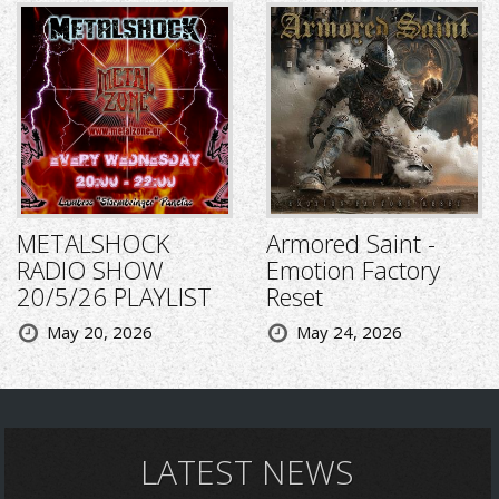
METALSHOCK
Armored Saint -
RADIO SHOW
Emotion Factory
20/5/26 PLAYLIST
Reset
May 20, 2026
May 24, 2026
LATEST NEWS