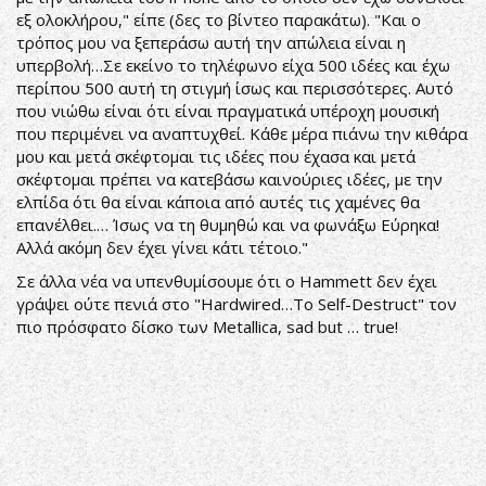
εξ ολοκλήρου," είπε (δες το βίντεο παρακάτω). "Και ο
τρόπος μου να ξεπεράσω αυτή την απώλεια είναι η
υπερβολή…Σε εκείνο το τηλέφωνο είχα 500 ιδέες και έχω
περίπου 500 αυτή τη στιγμή ίσως και περισσότερες. Αυτό
που νιώθω είναι ότι είναι πραγματικά υπέροχη μουσική
που περιμένει να αναπτυχθεί. Κάθε μέρα πιάνω την κιθάρα
μου και μετά σκέφτομαι τις ιδέες που έχασα και μετά
σκέφτομαι πρέπει να κατεβάσω καινούριες ιδέες, με την
ελπίδα ότι θα είναι κάποια από αυτές τις χαμένες θα
επανέλθει.… Ίσως να τη θυμηθώ και να φωνάξω Εύρηκα!
Αλλά ακόμη δεν έχει γίνει κάτι τέτοιο."
Σε άλλα νέα να υπενθυμίσουμε ότι ο Hammett δεν έχει
γράψει ούτε πενιά στο "Hardwired…To Self-Destruct" τον
πιο πρόσφατο δίσκο των Metallica, sad but … true!