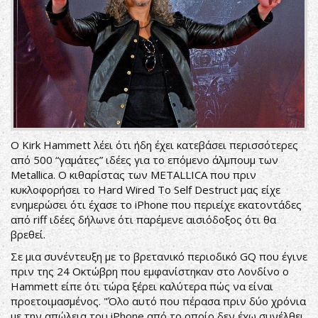
Ο Kirk Hammett λέει ότι ήδη έχει κατεβάσει περισσότερες
από 500 “γαμάτες” ιδέες για το επόμενο άλμπουμ των
Metallica. Ο κιθαρίστας των METALLICA που πριν
κυκλοφορήσει το Hard Wired To Self Destruct μας είχε
ενημερώσει ότι έχασε το iPhone που περιείχε εκατοντάδες
από riff ιδέες δήλωνε ότι παρέμενε αισιόδοξος ότι θα
βρεθεί.
Σε μια συνέντευξη με το βρετανικό περιοδικό GQ που έγινε
πριν της 24 Οκτώβρη που εμφανίστηκαν στο Λονδίνο ο
Hammett είπε ότι τώρα ξέρει καλύτερα πώς να είναι
προετοιμασμένος. "Όλο αυτό που πέρασα πριν δύο χρόνια
με την απώλεια του iPhone από το οποίο δεν έχω συνέλθει