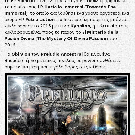
το EP
Silencio
το2012. Την ίδια χρονιά κυκλοφόρησαν και
το πρώτο τους LP
Hacia lo Inmortal
(
Towards The
Immortal
), το οποίο ακολούθησε ένα χρόνο αργότερα ένα
ακόμα EP
Putrefaction
. Το δεύτερο άλμπουμ της μπάντας
κυκλοφόρησε το 2015 με τίτλο
Kybalion
, η τελευταία τους
κυκλοφορία είναι προς το παρόν το
El
Misterio
de
la
Pasió
n
Divina
(
The
Mystery
Of
Divine
Passion
) του
2016.
Το
Oblivion
των
Preludio Ancestral
θα είναι ένα
θαυμάσιο έργο με επικές πινελιές σε power συνθέσεις,
συμφωνικά μέρη, και μεγάλο βάρος στις κιθάρες.