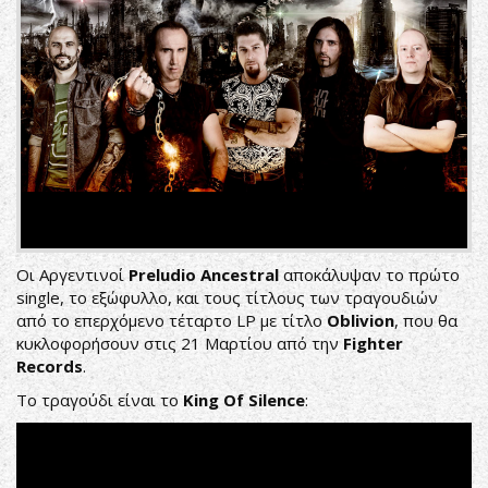
Οι Αργεντινοί
Preludio
Ancestral
αποκάλυψαν το πρώτο
single, το εξώφυλλο, και τους τίτλους των τραγουδιών
από το επερχόμενο τέταρτο LP με τίτλο
Oblivion
, που θα
κυκλοφορήσουν στις 21 Μαρτίου από την
Fighter
Records
.
Το τραγούδι είναι το
King Of Silence
: