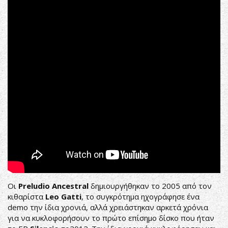
Οι
Preludio Ancestral
δημιουργήθηκαν το 2005 από τον
κιθαρίστα
Leo Gatti
, το συγκρότημα ηχογράφησε ένα
demo την ίδια χρονιά, αλλά χρειάστηκαν αρκετά χρόνια
για να κυκλοφορήσουν το πρώτο επίσημο δίσκο που ήταν