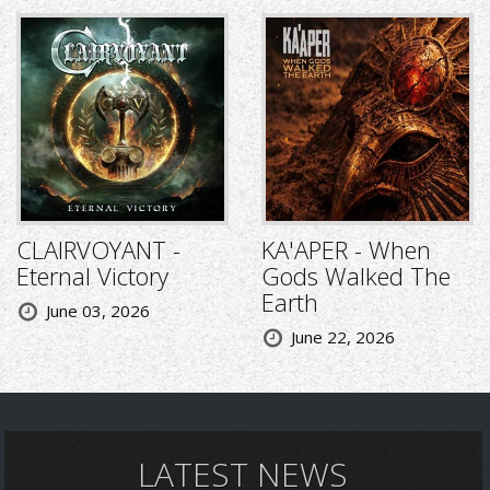
CLAIRVOYANT -
KA'APER - When
Eternal Victory
Gods Walked The
Earth
June 03, 2026
June 22, 2026
LATEST NEWS