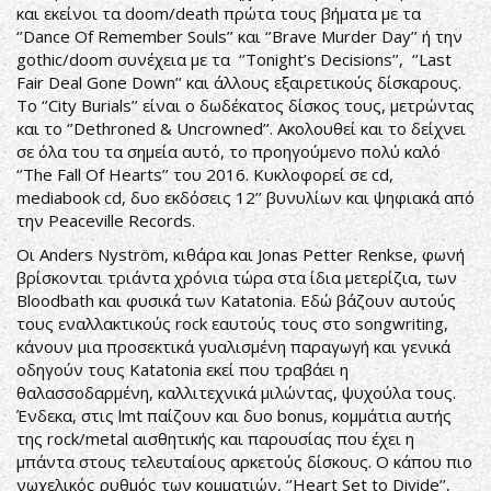
και εκείνοι τα doom/death πρώτα τους βήματα με τα
‘’Dance Of Remember Souls’’ και ‘’Brave Murder Day’’ ή την
gothic/doom συνέχεια με τα ‘’Tonight’s Decisions’’, ‘’Last
Fair Deal Gone Down’’ και άλλους εξαιρετικούς δίσκαρους.
Το ‘’City Burials’’ είναι ο δωδέκατος δίσκος τους, μετρώντας
και το ‘’Dethroned & Uncrowned’’. Ακολουθεί και το δείχνει
σε όλα του τα σημεία αυτό, το προηγούμενο πολύ καλό
‘’The Fall Of Hearts’’ του 2016. Κυκλοφορεί σε cd,
mediabook cd, δυο εκδόσεις 12’’ βυνυλίων και ψηφιακά από
την Peaceville Records.
Οι Anders Nyström, κιθάρα και Jonas Petter Renkse, φωνή
βρίσκονται τριάντα χρόνια τώρα στα ίδια μετερίζια, των
Bloodbath και φυσικά των Katatonia. Εδώ βάζουν αυτούς
τους εναλλακτικούς rock εαυτούς τους στο songwriting,
κάνουν μια προσεκτικά γυαλισμένη παραγωγή και γενικά
οδηγούν τους Katatonia εκεί που τραβάει η
θαλασσοδαρμένη, καλλιτεχνικά μιλώντας, ψυχούλα τους.
Ένδεκα, στις lmt παίζουν και δυο bonus, κομμάτια αυτής
της rock/metal αισθητικής και παρουσίας που έχει η
μπάντα στους τελευταίους αρκετούς δίσκους. Ο κάπου πιο
νωχελικός ρυθμός των κομματιών, ‘’Heart Set to Divide’’,