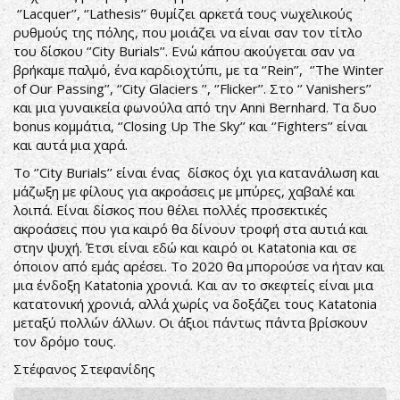
‘’Lacquer’’, ‘’Lathesis’’ θυμίζει αρκετά τους νωχελικούς
ρυθμούς της πόλης, που μοιάζει να είναι σαν τον τίτλο
του δίσκου ‘’City Burials’’. Ενώ κάπου ακούγεται σαν να
βρήκαμε παλμό, ένα καρδιοχτύπι, με τα ‘’Rein’’, ‘’The Winter
of Our Passing’’, ‘’City Glaciers ’’, ‘’Flicker’’. Στο ‘’ Vanishers’’
και μια γυναικεία φωνούλα από την Anni Bernhard. Τα δυο
bonus κομμάτια, ‘’Closing Up The Sky’’ και ‘’Fighters’’ είναι
και αυτά μια χαρά.
Το ‘’City Burials’’ είναι ένας δίσκος όχι για κατανάλωση και
μάζωξη με φίλους για ακροάσεις με μπύρες, χαβαλέ και
λοιπά. Είναι δίσκος που θέλει πολλές προσεκτικές
ακροάσεις που για καιρό θα δίνουν τροφή στα αυτιά και
στην ψυχή. Έτσι είναι εδώ και καιρό οι Katatonia και σε
όποιον από εμάς αρέσει. Το 2020 θα μπορούσε να ήταν και
μια ένδοξη Katatonia χρονιά. Και αν το σκεφτείς είναι μια
κατατονική χρονιά, αλλά χωρίς να δοξάζει τους Katatonia
μεταξύ πολλών άλλων. Οι άξιοι πάντως πάντα βρίσκουν
τον δρόμο τους.
Στέφανος Στεφανίδης