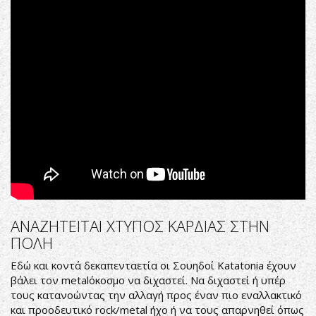
our
Passing
OFFICIAL
VIDEO
ΑΝΑΖΗΤΕΙΤΑΙ ΧΤΥΠΟΣ ΚΑΡΔΙΑΣ ΣΤΗΝ
ΠΟΛΗ
Εδώ και κοντά δεκαπενταετία οι Σουηδοί Katatonia έχουν
βάλει τον metalόκοσμο να διχαστεί. Να διχαστεί ή υπέρ
τους κατανοώντας την αλλαγή προς έναν πιο εναλλακτικό
και προοδευτικό rock/metal ήχο ή να τους απαρνηθεί όπως