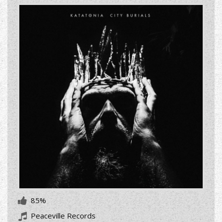
85%
Peaceville Records