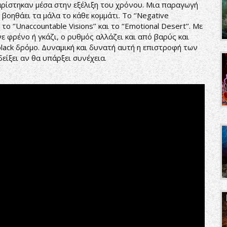
αρίστηκαν μέσα στην εξέλιξη του χρόνου. Μια παραγωγή
 βοηθάει τα μάλα το κάθε κομμάτι. Το ‘’Negative
ο ‘’Unaccountable Visions’’ και το ‘’Emotional Desert’’. Με
ε φρένο ή γκάζι, ο ρυθμός αλλάζει και από βαρύς και
black δρόμο. Δυναμική και δυνατή αυτή η επιστροφή των
δείξει αν θα υπάρξει συνέχεια.