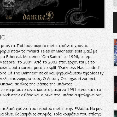
ΝΟΙ
ά μπάντα. Παίζουν ακραίο metal τριάντα χρόνια.
ρία ήταν το ‘’Weird Tales of Madness’’ split ,μαζί με
α Ethereal. Με demo ‘’Om Santhi’’ το 1996, το ep
f A Macabre’’ το 2001. Από το 2003 επανέρχονται με το
 κυκλοφορία και και μετά το split ‘’Darkness Has Landed’’
pire Of The Damned’’ σε cd και ψηφιακά μέσω της Sleaszy
ολικλη επαναφορά τους. Ο Antony Orologas είναι εκεί,
τύμπανα, σε όλες της φάσης της μπάντας. Ο
ο ντεμπούτο είναι και στο μακρινό 1991 είναι και στο
Οι Nick στην κιθάρα και ο Mike στο μπάσο συμπληρώνουν
 παλαιά χρόνια του ακραίου metal στην Ελλάδα. Να μην
α δίνει δοξασμένες στιγμές. Τρία κομμάτια που επίσης