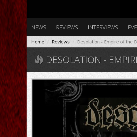
NEWS
REVIEWS
INTERVIEWS
EV
Home
Reviews
Desolation - Empire of the
DESOLATION - EMPIR
a1125884214_10.jpg