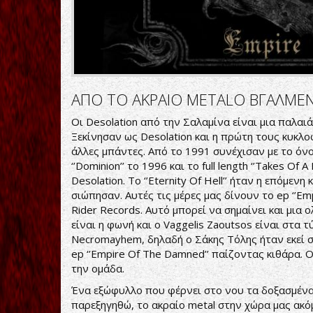
ΑΠΟ ΤΟ ΑΚΡΑΙΟ METALΟ ΒΓΑΛΜΕ
Οι Desolation από την Σαλαμίνα είναι μια παλαι
Ξεκίνησαν ως Desolation και η πρώτη τους κυκλοφο
άλλες μπάντες. Από το 1991 συνέχισαν με το όνομ
‘’Dominion’’ το 1996 και το full length ‘’Takes O
Desolation. Το ‘’Eternity Of Hell’’ ήταν η επόμενη
σιώπησαν. Αυτές τις μέρες μας δίνουν το ep ‘’Em
Rider Records. Αυτό μπορεί να σημαίνει και μια 
είναι η φωνή και ο Vaggelis Zaoutsos είναι στα 
Necromayhem, δηλαδή ο Σάκης Τόλης ήταν εκεί στ
ep ‘’Empire Of The Damned’’ παίζοντας κιθάρα. 
την ομάδα.
Ένα εξώφυλλο που φέρνει στο νου τα δοξασμένα
παρεξηγηθώ, το ακραίο metal στην χώρα μας ακόμ