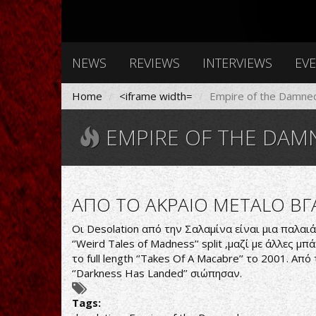
NEWS
REVIEWS
INTERVIEWS
EV
Home
<iframe width=
Empire of the Damne
EMPIRE OF THE DAM
ΑΠΟ ΤΟ ΑΚΡΑΙΟ METALΟ Β
Οι Desolation από την Σαλαμίνα είναι μια παλαι
‘’Weird Tales of Madness’’ split ,μαζί με άλλες μ
το full length ‘’Takes Of A Macabre’’ το 2001. Από
‘’Darkness Has Landed’’ σιώπησαν.
Tags: