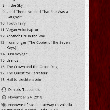
In the Sky
...and Then I Noticed That She Was a
Gargoyle
Tooth Fairy
Vegan Velociraptor
Another Drill in the Wall
Ironmonger (The Copier of the Seven
Keys)
Bum Voyage
Uranus
The Crown and the Onion Ring
The Quest for Carrefour
Hail to Liechtenstein
Dimitris Tsaousidis
November 24, 2018
Nanowar of Steel
Stairway to Valhalla
power metal
parody
Italy
2018