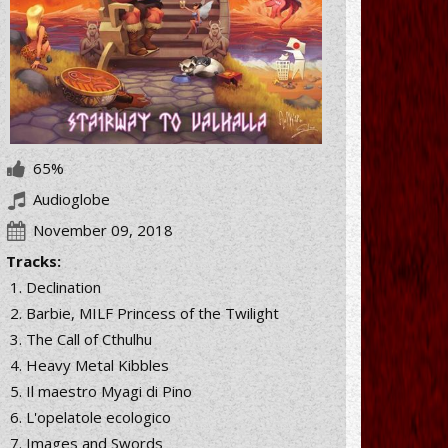
65%
Audioglobe
November 09, 2018
Tracks:
Declination
Barbie, MILF Princess of the Twilight
The Call of Cthulhu
Heavy Metal Kibbles
Il maestro Myagi di Pino
L'opelatole ecologico
Images and Swords