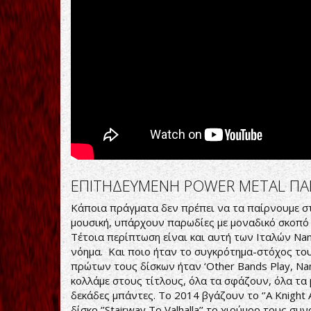
Of
The
Twilight
(Lyrics
Video)
[feat.
Fabio
Lione]
ΕΠΙΤΗΔΕΥΜΕΝΗ POWER METAL ΠΑ
Κάποια πράγματα δεν πρέπει να τα παίρνουμε στ
μουσική, υπάρχουν παρωδίες με μοναδικό σκοπό
Τέτοια περίπτωση είναι και αυτή των Ιταλών Nano
νόημα. Και ποιο ήταν το συγκρότημα-στόχος του
πρώτων τους δίσκων ήταν ‘Other Bands Play, Nanowa
κολλάμε στους τίτλους, όλα τα σφάζουν, όλα τα
δεκάδες μπάντες. Το 2014 βγάζουν το ‘’A Knight
δίσκο ‘’Stairway To Valhalla’’ το χιούμορ τους συν