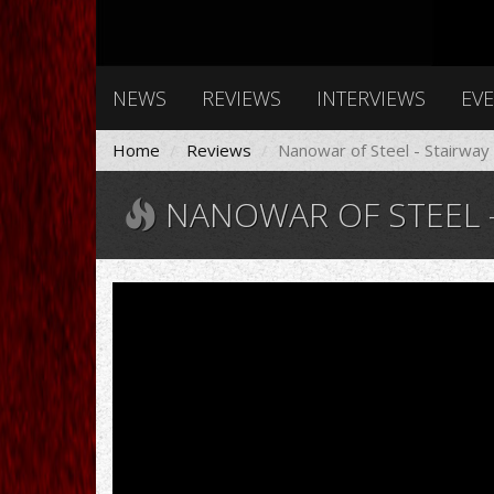
NEWS
REVIEWS
INTERVIEWS
EV
Home
Reviews
Nanowar of Steel - Stairway 
NANOWAR OF STEEL -
Nanowar
Of
Steel
-
Barbie
MILF
Princess