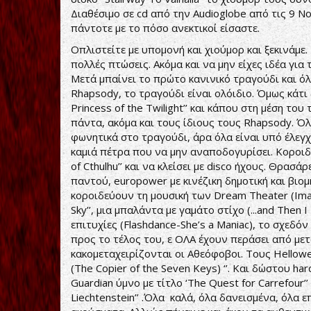
Διαθέσιμο σε cd από την Audioglobe από τις 9 Νο
πάντοτε με το πόσο ανεκτικοί είσαστε.
Οπλιστείτε με υπομονή και χιούμορ και ξεκινάμε.
πολλές πτώσεις. Ακόμα και να μην είχες ιδέα για 
Μετά μπαίνει το πρώτο κανινικό τραγούδι και ό
Rhapsody, το τραγούδι είναι ολόιδιο. Όμως κάτι 
Princess of the Twilight’’ και κάπου στη μέση τ
πάντα, ακόμα και τους ίδιους τους Rhapsody. Όλ
φωνητικά στο τραγούδι, άρα όλα είναι υπό έλεγχο
καμιά πέτρα που να μην αναποδογυρίσει. Κοροιδεύ
of Cthulhu’’ και να κλείσει με disco ήχους. Θρασ
παντού, europower με κινέζικη δημοτική και βιομηχ
κοροιδεύουν τη μουσική των Dream Theater (Imag
Sky’’, μια μπαλάντα με γαμάτο στίχο (...and Then
επιτυχίες (Flashdance-She’s a Maniac), το σχεδόν
προς το τέλος του, ε ΟΛΑ έχουν περάσει από μετα
κακομεταχειρίζονται οι Αθεόφοβοι. Τους Hellowee
(The Copier of the Seven Keys) ‘’. Και δώστου hard
Guardian ύμνο με τίτλο ‘The Quest for Carrefour’
Liechtenstein’’ .Όλα καλά, όλα δανεισμένα, όλα 