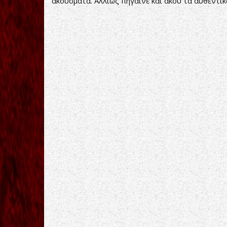
ακούσματα. Αλλιώς πήγαινε και άκου τα αυθεντικ