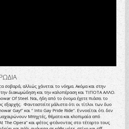
ΡΩΔΙΑ
α σοβαρά, αλλιώς χάνεται το νόημα. Ακόμα και στην
 την διακωμώδηση και την καλοπέραση και ΤΙΠΟΤΑ ΑΛΛΟ.
war Of Steel. Ναι, ήδη από το όνομα έχετε πιάσει το
ς εξαρχής. Φανταστείτε μάλιστα ότι οι τίτλοι των δυο
r Gay!’’ και ‘’ Into Gay Pride Ride’’. Εννοείται ότι δεν
 μαχαιρώνουν Μπηχτές, θέματα και κλοπιμαία από
 At The Opera’’ και φέτος φτάνοντας στο τέταρτο τους
οδεύει και πάλι ανάμεσα σε κάθε νότε, στίχο και riff.