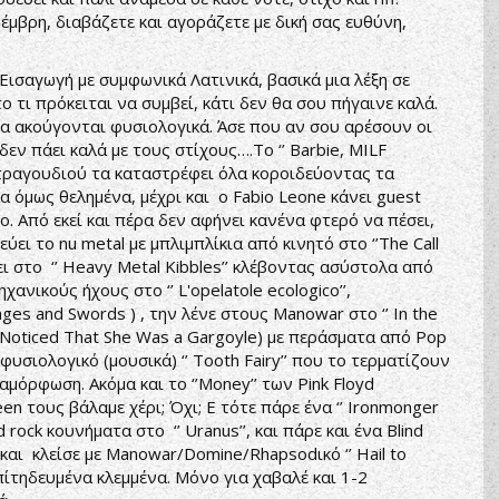
έμβρη, διαβάζετε και αγοράζετε με δική σας ευθύνη,
 Εισαγωγή με συμφωνικά Λατινικά, βασικά μια λέξη σε
το τι πρόκειται να συμβεί, κάτι δεν θα σου πήγαινε καλά.
λα ακούγονται φυσιολογικά. Άσε που αν σου αρέσουν οι
δεν πάει καλά με τους στίχους….Το ‘’ Barbie, MILF
ου τραγουδιού τα καταστρέφει όλα κοροιδεύοντας τα
α όμως θελημένα, μέχρι και ο Fabio Leone κάνει guest
. Από εκεί και πέρα δεν αφήνει κανένα φτερό να πέσει,
ει το nu metal με μπλιμπλίκια από κινητό στο ‘’The Call
άρει στο ‘’ Heavy Metal Kibbles’’ κλέβοντας ασύστολα από
ανικούς ήχους στο ‘’ L'opelatole ecologico’’,
es and Swords ) , την λένε στους Manowar στο ‘’ In the
 I Noticed That She Was a Gargoyle) με περάσματα από Pop
 φυσιολογικό (μουσικά) ‘’ Tooth Fairy’’ που το τερματίζουν
μόρφωση. Ακόμα και το ‘’Money’’ των Pink Floyd
n τους βάλαμε χέρι; Όχι; Ε τότε πάρε ένα ‘’ Ironmonger
 rock κουνήματα στο ‘’ Uranus’’, και πάρε και ένα Blind
’ και κλείσε με Manowar/Domine/Rhapsodικό ‘’ Hail to
επίτηδευμένα κλεμμένα. Μόνο για χαβαλέ και 1-2