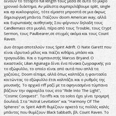
δίνουν το τέταρτο full length τους μέσα σε αυτό το μικρό
χρονικό διάστημα. Αν μάλιστα συμπεριλάβουμε split, single
και ep κυκλοφορίες, τότε είμαστε μπροστά σε μια άκρως
δημιουργική μπάντα. Παίζουν doom American way, αλλά
και Ευρωπαϊκής αισθητικής Σου φέρνουν δηλαδή τους
Candlemass στο μυαλό, πέρα από τους Trouble, τους Crypt
Sermon, τους Paulbearer,σε στιγμές ακόμα και τους Count
Raven.
Δυο άτομα αποτελούν τους Spirit Adrift. Ο Nate Garett που
είναι ιδρυτικό μέλος και παίζει κιθάρα, μπάσο και
τραγουδάει. Και ο τυμπανιστής Marcus Bryand. Ο
εικαστικός Lilian Aguinaga δίνει ένα πίνακα ζωγραφικής για
το εξώφυλλο, το οποίο είναι από αυτά που απλά τα
χαζεύεις. Doom είπαμε, αλλά όπως καλπάζει η φαντασία
κοιτώντας το εξώφυλλο έτσι καλπάζει και ο ρυθμός της
μουσικής. Το αρχικό riff μαζί με τα αφηνιασμένα τύμπανα
βάζουν την σφραγίδα τους στα ‘’Ride Into The Light’’,
‘’Cosmic Conquest’’. Τα riffs και τα solos έχει γίνει τρομερή
δουλειά. Στα ‘’Astral Levitation’’ και ‘’Harmony Of The
Spheres’’ οι Spirit Adrift θυμίζουν αρκετά τις πολλές καλές
μπάντες που θυμίζουν Black Sabbath, βλ. Count Raven. Το