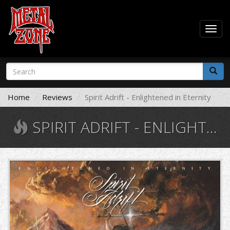
Togg
navig
Skip
Search
to
form
main
Search
content
Home
Reviews
Spirit Adrift - Enlightened in Eternity
SPIRIT ADRIFT - ENLIGHTENED IN ETERNITY
872598.jpg