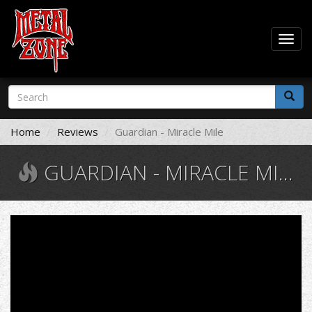
Togg
navig
Skip
Search
to
form
main
Search
content
Home
Reviews
Guardian - Miracle Mile
GUARDIAN - MIRACLE MILE
Guardian
-
Shoeshine
Johnny
*original