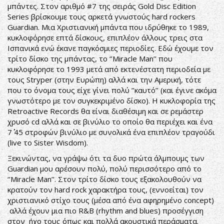
μπάντες. Στον αριθμό #7 της σειράς Gold Disc Edition
Series βρίσκουμε τους αρκετά γνωστούς hard rockers
Guardian. Μια Χριστιανική μπάντα που ιδρύθηκε το 1989,
κυκλοφόρησε επτά δίσκους, επιπλέον άλλους τρεις στα
Ισπανικά ενώ έκανε παγκόσμιες περιοδίες. Εδώ έχουμε τον
τρίτο δίσκο της μπάντας, το ‘’Miracle Man’’ που
κυκλοφόρησε το 1993 μετά από εκτενέστατη περιοδεία με
τους Stryper (στην Ευρώπη) αλλά και την Αμερική, τότε
που το όνομα τους είχε γίνει πολύ ‘’καυτό’’ (και έγινε ακόμα
γνωστότερο με τον συγκεκριμένο δίσκο). Η κυκλοφορία της
Retroactive Records θα είναι διαθέσιμη και σε ρεμάστερ
χρυσό cd αλλά και σε βινύλιο το οποίο θα περιέχει και ένα
7΄΄ 45 στροφών βινύλιο με συνολικά ένα επιπλέον τραγούδι
(live το Sister Wisdom).
Ξεκινώντας, να γράψω ότι τα δυο πρώτα άλμπουμς των
Guardian μου αρέσουν πολύ, πολύ περισσότερο από το
‘’Miracle Man’’. Στον τρίτο δίσκο τους εξακολουθούν να
κρατούν τον hard rock χαρακτήρα τους, (εννοείται) τον
χριστιανικό στίχο τους (μέσα από ένα αφηρημένο concept)
αλλά έχουν μια πιο R&B (rhythm and blues) προσέγγιση
στον ήχο τους όπως και πολλά ακουστικά περάσματα.