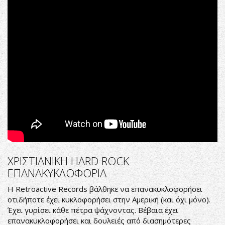
music
video*
ΧΡΙΣΤΙΑΝΙΚH HARD ROCK
ΕΠΑΝΑΚΥΚΛΟΦΟΡΙΑ
Η Retroactive Records βάλθηκε να επανακυκλοφορήσει
οτιδήποτε έχει κυκλοφορήσει στην Αμερική (και όχι μόνο).
Έχει γυρίσει κάθε πέτρα ψάχνοντας. Βέβαια έχει
επανακυκλοφορήσει και δουλειές από διασημότερες