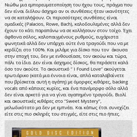
Νιώθω μια εμπορευματοποίηση του ήχου τους, πράγμα που
δεν είναι διόλου άσχημο αν οι συνθέσεις ήταν ικανότητες
να σε καταλήψουν. Οι περισσότερες συνθέσεις είναι
ομαδικές (Palacios, Rowe, Bach), καλοδουλεμένες αλλά δεν
έχουν το κάτι παραπάνω να σε κολλήσουν στον τοίχο. Έχει
άφθονα σόλος, καλοπαιγμένους ρυθμούς, ευχάριστα
φωνητικά αλλά δεν υπάρχει ούτε ένα τραγούδι που να με
κερδίζει στο 100%. Και μιλάμε για δίσκο που τον άκουσα
στην εποχή του, δεν με ενθουσίασε, τον ακούω και τώρα,
πάλι τα ίδια. Δεν είναι άσχημος δίσκος, θα περάσετε καλά
όσο τον ακούτε. Το ακουστικό ‘’ I Found Love’’ ακούγεται
ερωτιάρικο (κατά μια έννοια είναι, απλά καταλαβαίνετε
που βρίσκεται αυτή η αγάπη) με όμορφες κιθάρες, backing
vocals από κάποιες κυρίες, και ένα πανέμορφο σόλο αλλά
δεν είναι αρκετό για να γίνει αγαπημένο τραγούδι. Βιολί
και ακουστικές κιθάρες στο ‘’Sweet Mystery’’,
μελωδικότατο μα δεν με εμπνέει. Και κάπως έτσι συνεχίζει
είτε στις πιο σκληρές του στιγμές, είτε στις πιο ήπιες.