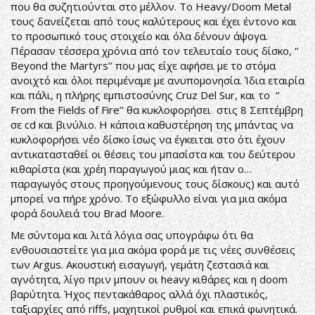
που θα συζητιούνται στο μέλλον. Το Heavy/Doom Metal
τους δανείζεται από τους καλύτερους και έχει έντονο και
το προσωπικό τους στοιχείο και όλα δένουν άψογα.
Πέρασαν τέσσερα χρόνια από τον τελευταίο τους δίσκο, ‘’
Beyond the Martyrs’’ που μας είχε αφήσει με το στόμα
ανοιχτό και όλοι περιμέναμε με ανυπομονησία. Ίδια εταιρία
και πάλι, η πλήρης εμπιστοσύνης Cruz Del Sur, και το ‘’
From the Fields of Fire’’ θα κυκλοφορήσει στις 8 Σεπτέμβρη
σε cd και βινύλιο. Η κάποια καθυστέρηση της μπάντας να
κυκλοφορήσει νέο δίσκο ίσως να έγκειται στο ότι έχουν
αντικατασταθεί οι θέσεις του μπασίστα και του δεύτερου
κιθαρίστα (και χρέη παραγωγού μιας και ήταν ο…
παραγωγός στους προηγούμενους τους δίσκους) και αυτό
μπορεί να πήρε χρόνο. Το εξώφυλλο είναι για μια ακόμα
φορά δουλειά του Brad Moore.
Με σύντομα και λιτά λόγια σας υπογράφω ότι θα
ενθουσιαστείτε για μια ακόμα φορά με τις νέες συνθέσεις
των Argus. Ακουστική εισαγωγή, γεμάτη ζεστασιά και
αγνότητα, λίγο πριν μπουν οι heavy κιθάρες και η doom
βαρύτητα. Ήχος πεντακάθαρος αλλά όχι πλαστικός,
ταξιαρχίες από riffs, μαχητικοί ρυθμοί και επικά φωνητικά.