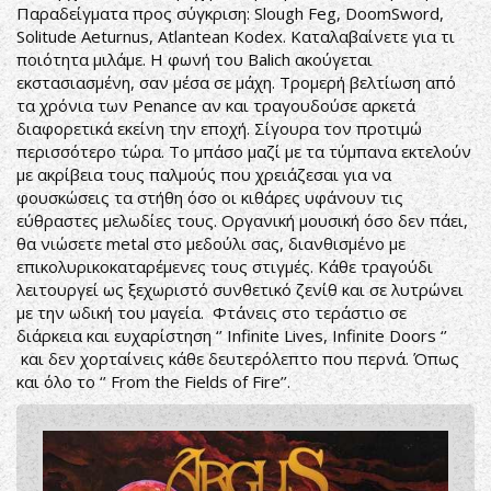
Παραδείγματα προς σύγκριση: Slough Feg, DoomSword,
Solitude Aeturnus, Atlantean Kodex. Καταλαβαίνετε για τι
ποιότητα μιλάμε. Η φωνή του Balich ακούγεται
εκστασιασμένη, σαν μέσα σε μάχη. Τρομερή βελτίωση από
τα χρόνια των Penance αν και τραγουδούσε αρκετά
διαφορετικά εκείνη την εποχή. Σίγουρα τον προτιμώ
περισσότερο τώρα. Το μπάσο μαζί με τα τύμπανα εκτελούν
με ακρίβεια τους παλμούς που χρειάζεσαι για να
φουσκώσεις τα στήθη όσο οι κιθάρες υφάνουν τις
εύθραστες μελωδίες τους. Οργανική μουσική όσο δεν πάει,
θα νιώσετε metal στο μεδούλι σας, διανθισμένο με
επικολυρικοκαταρέμενες τους στιγμές. Κάθε τραγούδι
λειτουργεί ως ξεχωριστό συνθετικό ζενίθ και σε λυτρώνει
με την ωδική του μαγεία. Φτάνεις στο τεράστιο σε
διάρκεια και ευχαρίστηση ‘’ Infinite Lives, Infinite Doors ‘’
και δεν χορταίνεις κάθε δευτερόλεπτο που περνά. Όπως
και όλο το ‘’ From the Fields of Fire’’.