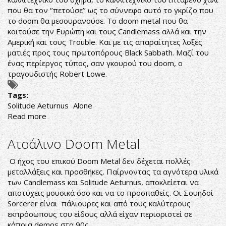
που θα τον ‘’πετούσε’’ ως το σύννεφο αυτό το γκρίζο που
το doom θα μεσουρανούσε. Το doom metal που θα
κοιτούσε την Ευρώπη και τους Candlemass αλλά και την
Αμερική και τους Trouble. Και με τις απαραίτητες λοξές
ματιές προς τους πρωτοπόρους Black Sabbath. Μαζί του
ένας περίεργος τύπος, σαν γκουρού του doom, ο
τραγουδιστής Robert Lowe.
Tags:
Solitude Aeturnus
Alone
Read more
about
ΈΝΑ
DOOM
Ατσάλινο Doom Metal
METAL
ΚΥΚΝΕΙΟ?
Ο ήχος του επικού Doom Metal δεν δέχεται πολλές
ΑΣΜΑ
μεταλλάξεις και προσθήκες. Παίρνοντας τα αγνότερα υλικά
των Candlemass και Solitude Aeturnus, αποκλείεται να
αποτύχεις μουσικά όσο και να το προσπαθείς. Οι Σουηδοί
Sorcerer είναι πάλιουρες και από τους καλύτερους
εκπρόσωπους του είδους αλλά είχαν περιοριστεί σε
κάποια demos στα 90ς.