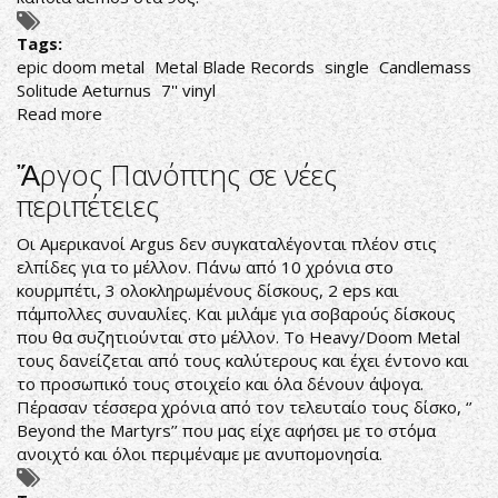
Tags:
epic doom metal
Metal Blade Records
single
Candlemass
Solitude Aeturnus
7'' vinyl
Read more
about
Ατσάλινο
Doom
Ἄργος Πανόπτης σε νέες
Metal
περιπέτειες
Οι Αμερικανοί Argus δεν συγκαταλέγονται πλέον στις
ελπίδες για το μέλλον. Πάνω από 10 χρόνια στο
κουρμπέτι, 3 ολοκληρωμένους δίσκους, 2 eps και
πάμπολλες συναυλίες. Και μιλάμε για σοβαρούς δίσκους
που θα συζητιούνται στο μέλλον. Το Heavy/Doom Metal
τους δανείζεται από τους καλύτερους και έχει έντονο και
το προσωπικό τους στοιχείο και όλα δένουν άψογα.
Πέρασαν τέσσερα χρόνια από τον τελευταίο τους δίσκο, ‘’
Beyond the Martyrs’’ που μας είχε αφήσει με το στόμα
ανοιχτό και όλοι περιμέναμε με ανυπομονησία.