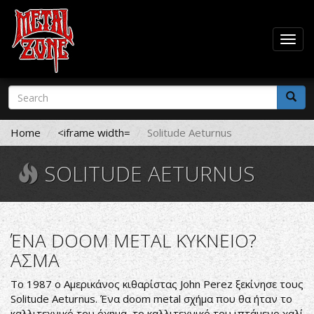
Togg
navig
Skip
Search
to
form
main
Search
content
Home
<iframe width=
Solitude Aeturnus
SOLITUDE AETURNUS
ΈΝΑ DOOM METAL ΚΥΚΝΕΙΟ?
ΑΣΜΑ
Το 1987 ο Αμερικάνος κιθαρίστας John Perez ξεκίνησε τους
Solitude Aeturnus. Ένα doom metal σχήμα που θα ήταν το
καλλιτεχνικό του όχημα, το καλλιτεχνικό του ιπτάμενο χαλί