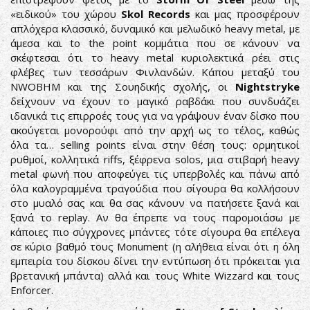
«ειδικού» του χώρου
Skol Records
και μας προσφέρουν
απλόχερα κλασσικό, δυναμικό και μελωδικό heavy metal, με
άμεσα και to the point κομμάτια που σε κάνουν να
σκέφτεσαι ότι το heavy metal κυριολεκτικά ρέει στις
φλέβες των τεσσάρων Φινλανδών. Κάπου μεταξύ του
NWOBHM και της Σουηδικής σχολής, οι
Nightstryke
δείχνουν να έχουν το μαγικό ραβδάκι που συνδυάζει
ιδανικά τις επιρροές τους για να γράψουν έναν δίσκο που
ακούγεται μονορούφι από την αρχή ως το τέλος, καθώς
όλα τα… selling points είναι στην θέση τους: ορμητικοί
ρυθμοί, κολλητικά riffs, ξέφρενα solos, μια στιβαρή heavy
metal φωνή που αποφεύγει τις υπερβολές και πάνω από
όλα καλογραμμένα τραγούδια που σίγουρα θα κολλήσουν
στο μυαλό σας και θα σας κάνουν να πατήσετε ξανά και
ξανά το replay. Αν θα έπρεπε να τους παρομοιάσω με
κάποιες πιο σύγχρονες μπάντες τότε σίγουρα θα επέλεγα
σε κύριο βαθμό τους Monument (η αλήθεια είναι ότι η όλη
εμπειρία του δίσκου δίνει την εντύπωση ότι πρόκειται για
βρετανική μπάντα) αλλά και τους White Wizzard και τους
Enforcer.