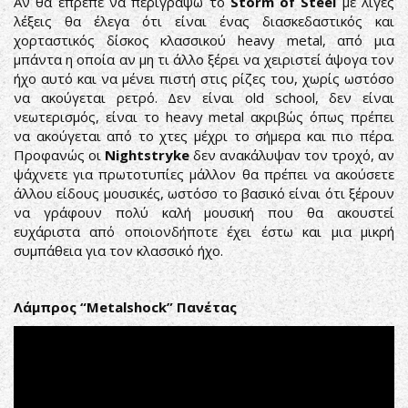
Αν θα έπρεπε να περιγράψω το
Storm of Steel
με λίγες
λέξεις θα έλεγα ότι είναι ένας διασκεδαστικός και
χορταστικός δίσκος κλασσικού heavy metal, από μια
μπάντα η οποία αν μη τι άλλο ξέρει να χειριστεί άψογα τον
ήχο αυτό και να μένει πιστή στις ρίζες του, χωρίς ωστόσο
να ακούγεται ρετρό. Δεν είναι old school, δεν είναι
νεωτερισμός, είναι το heavy metal ακριβώς όπως πρέπει
να ακούγεται από το χτες μέχρι το σήμερα και πιο πέρα.
Προφανώς οι
Nightstryke
δεν ανακάλυψαν τον τροχό, αν
ψάχνετε για πρωτοτυπίες μάλλον θα πρέπει να ακούσετε
άλλου είδους μουσικές, ωστόσο το βασικό είναι ότι ξέρουν
να γράφουν πολύ καλή μουσική που θα ακουστεί
ευχάριστα από οποιονδήποτε έχει έστω και μια μικρή
συμπάθεια για τον κλασσικό ήχο.
Λάμπρος “Metalshock” Πανέτας