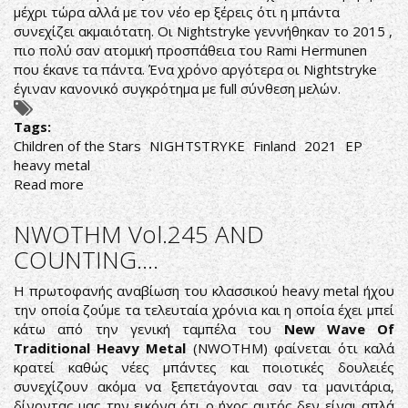
μέχρι τώρα αλλά με τον νέο ep ξέρεις ότι η μπάντα
συνεχίζει ακμαιότατη. Οι Nightstryke γεννήθηκαν το 2015 ,
πιο πολύ σαν ατομική προσπάθεια του Rami Hermunen
που έκανε τα πάντα. Ένα χρόνο αργότερα οι Nightstryke
έγιναν κανονικό συγκρότημα με full σύνθεση μελών.
Tags:
Children of the Stars
NIGHTSTRYKE
Finland
2021
EP
heavy metal
Read more
about
Nightstryke-
Children
NWOTHM Vol.245 AND
of
COUNTING....
the
Stars
Η πρωτοφανής αναβίωση του κλασσικού heavy metal ήχου
την οποία ζούμε τα τελευταία χρόνια και η οποία έχει μπεί
κάτω από την γενική ταμπέλα του
New Wave Of
Traditional Heavy Metal
(NWOTHM) φαίνεται ότι καλά
κρατεί καθώς νέες μπάντες και ποιοτικές δουλειές
συνεχίζουν ακόμα να ξεπετάγονται σαν τα μανιτάρια,
δίνοντας μας την εικόνα ότι ο ήχος αυτός δεν είναι απλά