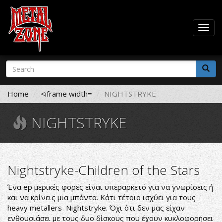
Togg
navig
Skip
Search
to
form
main
Search
content
Home
<iframe width=
NIGHTSTRYKE
NIGHTSTRYKE
Nightstryke-Children of the Stars
Ένα ep μερικές φορές είναι υπεραρκετό για να γνωρίσεις ή
και να κρίνεις μια μπάντα. Κάτι τέτοιο ισχύει για τους
heavy metallers Nightstryke. Όχι ότι δεν μας είχαν
ενθουσιάσει με τους δυο δίσκους που έχουν κυκλοφορήσει