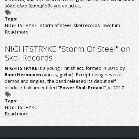
μόδα αλλά (ξανα)ήρθε για να μείνει.
Tags:
NIGHTSTRYKE
storm of steel
skol records
nwothm
Read more
about
NWOTHM
Vol.245
NIGHTSTRYKE "Storm Of Steel" on
AND
Skol Records
COUNTING....
NIGHTSTRYKE
is a young Finnish act, formed in 2015 by
Rami Hermunen
(vocals, guitar). Except doing several
demos and singles, the band released its debut self
produced album entitled ”
Power Shall Prevail”
, in 2017.
Tags:
NIGHTSTRYKE
Read more
about
NIGHTSTRYKE
"Storm
Of