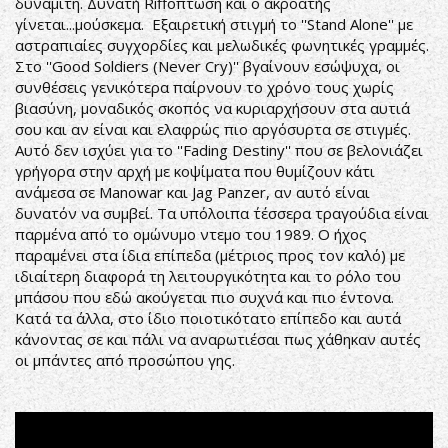
δυναμίτη. Δυνατή Riffόπτωση και ο ακροατής
γίνεται...μούσκεμα. Εξαιρετική στιγμή το ''Stand Alone'' με
αστραπιαίες συγχορδίες και μελωδικές φωνητικές γραμμές.
Στο ''Good Soldiers (Never Cry)'' βγαίνουν εσώψυχα, οι
συνθέσεις γενικότερα παίρνουν το χρόνο τους χωρίς
βιασύνη, μοναδικός σκοπός να κυριαρχήσουν στα αυτιά
σου και αν είναι και ελαφρώς πιο αργόσυρτα σε στιγμές.
Αυτό δεν ισχύει για το ''Fading Destiny'' που σε βελονιάζει
γρήγορα στην αρχή με κοψίματα που θυμίζουν κάτι
ανάμεσα σε Manowar και Jag Panzer, αν αυτό είναι
δυνατόν να συμβεί. Τα υπόλοιπα ΄τέσσερα τραγούδια είναι
παρμένα από το ομώνυμο ντεμο του 1989. Ο ήχος
παραμένει στα ίδια επίπεδα (μέτριος προς τον καλό) με
ιδιαίτερη διαφορά τη λειτουργικότητα και το ρόλο του
μπάσου που εδώ ακούγεται πιο συχνά και πιο έντονα.
Κατά τα άλλα, στο ίδιο ποιοτικότατο επίπεδο και αυτά
κάνοντας σε και πάλι να αναρωτιέσαι πως χάθηκαν αυτές
οι μπάντες από προσώπου γης.