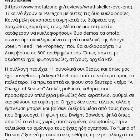
Wrathskeller
(
https://www.metalzone.gr/reviews/wrathskeller-eve-end
).
Τι κοινό έχουν οι Paragon με αυτές τις δυο κυκλοφορίες;
Κοινά μέλη σε κάποια στιγμή κατά τις διάρκεια της
βραχύβιας καριέρας τους. Μέσα σε μια τετραετία
κατάφεραν να κυκλοφορήσουν δυο demos τα οποία
συναντάμε ολοκληρωμένα στη νέα συλλογή της Arkeyn
Steel, ''Heed The Prophecy'' που θα κυκλοφορήσει 12
Δεκεμβρίου σε 500 αριθμημένα cds. Όπως πάντα, με
ρεμάστερ ήχο, φωτογραφίες, στίχους, αρχεία κτλ.
Η συλλογή περιέχει 11 συνολικά συνθέσεις και όπως μας
έχει συνηθίσει η Arkeyn Steel πάει από το νεότερο προς το
παλιότερο. Τα πρώτα επτά ανήκουν στο δεύτερο ντέμο ''A
Change of Season''.Διπλές ρυθμικές κιθάρες που
προσφέρουν απλόχερα μελωδίες όσο κερατένιοι ρυθμοί σε
καρφώνουν ασταμάτητα. Ο ήχος δεν είναι τέλειος αλλά η
έμπνευση μπορεί και βρίσκει διέξοδο μέσα από τους ήχους
που δημιουργεί. Η φωνή του Dwight Bowden, ψηλά όπως
απαιτεί το είδος χωρίς αποτυχημένες ακροβασίες. Πριν
τελειώσει το ομώνυμο τους έχεις ήδη αγαπήσει. Το ''Land of
Dreams'' ξεκινά με ακουστικές κιθάρες πριν μεταλλαχτεί σε