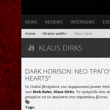
NEWS
REVIEWS
INTERVIEWS
EV
Home
<iframe width=
Klaus Dirks
KLAUS DIRKS
DARK HORISON: ΝΕΟ ΤΡΑΓΟΥ
HEARTS"
Οι Ιταλοί βετεράνοι του συμφωνικού power met
των
Mob Rules
,
Klaus Dirks
. Το τραγούδι που α
μπορείτε να το ακούσετε στο παραπάνω βίντεο.
Tags: