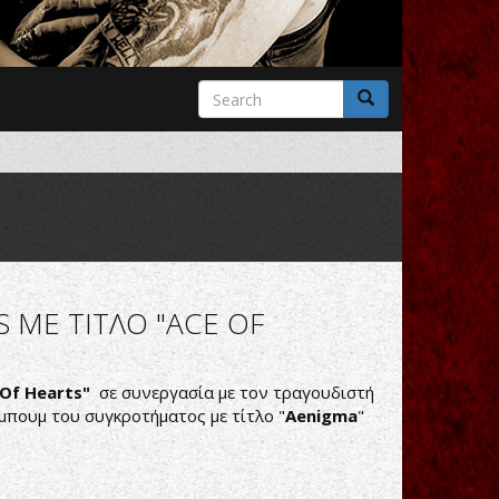
Search
form
Search
 ΜΕ ΤΙΤΛΟ "ACE OF
 Of Hearts"
σε συνεργασία με τον τραγουδιστή
λμπουμ του συγκροτήματος με τίτλο "
Aenigma
"