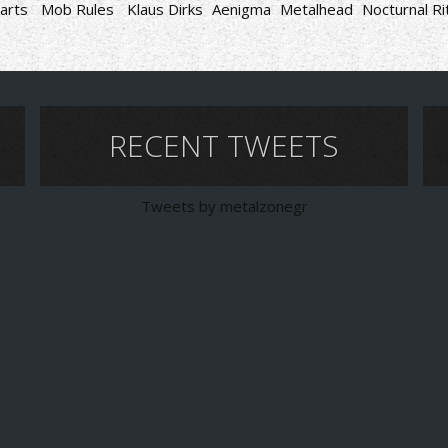
arts
Mob Rules
Klaus Dirks
Aenigma
Metalhead
Nocturnal Ri
RECENT TWEETS
Tweets by metalzonegr