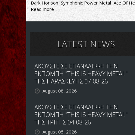
Dark Horison
Symphonic Power Metal
Ace Of He
Read more
about
DARK
HORISON:
ΝΕΟ
ΤΡΑΓΟΥΔΙ
ΜΕ
LATEST NEWS
ΣΥΜΜΕΤΟΧΗ
ΤΟΥ
KLAUS
ΑΚΟΥΣΤΕ ΣΕ ΕΠΑΝΑΛΗΨΗ ΤΗΝ
DIRKS
ΜΕ
ΕΚΠΟΜΠΗ "THIS IS HEAVY METAL"
ΤΙΤΛΟ
ΤΗΣ ΠΑΡΑΣΚΕΥΗΣ 07-08-26
"ACE
August 08, 2026
OF
HEARTS"
ΑΚΟΥΣΤΕ ΣΕ ΕΠΑΝΑΛΗΨΗ ΤΗΝ
ΕΚΠΟΜΠΗ "THIS IS HEAVY METAL"
ΤΗΣ ΤΡΙΤΗΣ 04-08-26
August 05, 2026