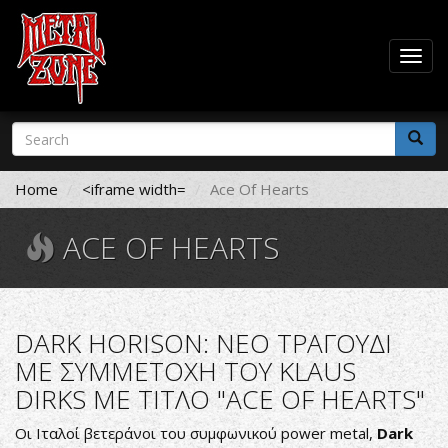
Togg
navig
Skip
Search
to
form
main
Search
content
Home
<iframe width=
Ace Of Hearts
ACE OF HEARTS
DARK HORISON: ΝΕΟ ΤΡΑΓΟΥΔΙ
ΜΕ ΣΥΜΜΕΤΟΧΗ ΤΟΥ KLAUS
DIRKS ΜΕ ΤΙΤΛΟ "ACE OF HEARTS"
Οι Ιταλοί βετεράνοι του συμφωνικού power metal,
Dark