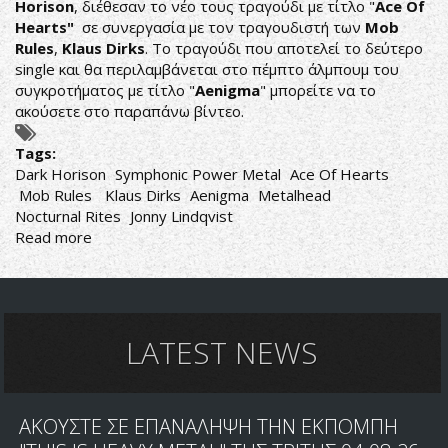
Horison
, διέθεσαν το νέο τους τραγούδι με τίτλο "
Ace Of
Hearts"
σε συνεργασία με τον τραγουδιστή των
Mob
Rules
,
Klaus Dirks
. Το τραγούδι που αποτελεί το δεύτερο
single και θα περιλαμβάνεται στο πέμπτο άλμπουμ του
συγκροτήματος με τίτλο "
Aenigma
" μπορείτε να το
ακούσετε στο παραπάνω βίντεο.
Tags:
Dark Horison
Symphonic Power Metal
Ace Of Hearts
Mob Rules
Klaus Dirks
Aenigma
Metalhead
Nocturnal Rites
Jonny Lindqvist
Read more
about
DARK
HORISON:
ΝΕΟ
ΤΡΑΓΟΥΔΙ
ΜΕ
LATEST NEWS
ΣΥΜΜΕΤΟΧΗ
ΤΟΥ
KLAUS
ΑΚΟΥΣΤΕ ΣΕ ΕΠΑΝΑΛΗΨΗ ΤΗΝ ΕΚΠΟΜΠΗ
DIRKS
ΜΕ