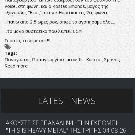
Voice, στη φωνη, και ο
Kostas Smonos
, μαγος της
εξαχορδης "θεας", στην κιθαρα και τις 2ες φωνες...
...πανω απο 2,5 ωρες ροκ, οπως το αγαπησαμε ολοι...
...το μονο συστατικο που λειπει: ΕΣΥ!
Γι αυτο, τα λεμε εκει!!!
Tags:
Παναγιώτης Παπαγεωργίου
acoustic
Κώστας Σμόνος
Read more
about
Panagiotis
Papageorgiou
&
Kostas
Smonos
LATEST NEWS
ΑΚΟΥΣΤΕ ΣΕ ΕΠΑΝΑΛΗΨΗ ΤΗΝ ΕΚΠΟΜΠΗ
"THIS IS HEAVY METAL" ΤΗΣ ΤΡΙΤΗΣ 04-08-26