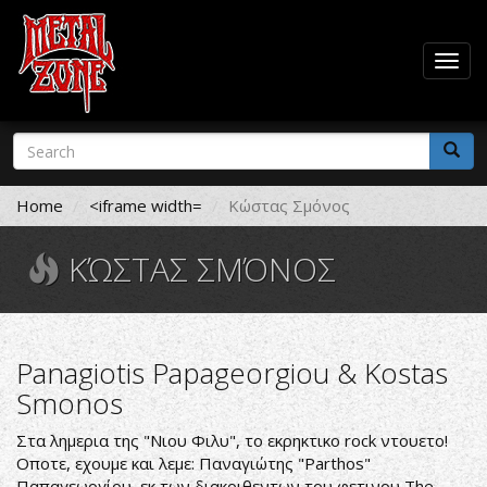
Togg
navig
Skip
Search
to
form
main
Search
content
Home
<iframe width=
Κώστας Σμόνος
ΚΏΣΤΑΣ ΣΜΌΝΟΣ
Panagiotis Papageorgiou & Kostas
Smonos
Στα λημερια της "Νιου Φιλυ", το εκρηκτικο rock ντουετο!
Οποτε, εχουμε και λεμε:
Παναγιώτης "Parthos"
Παπαγεωργίου
, εκ των διακριθεντων του φετινου The