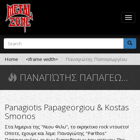
Togg
navig
Skip
Search
to
form
main
Search
content
Home
<iframe width=
Παναγιώτης Παπαγεωργίου
ΠΑΝΑΓΙΏΤΗΣ ΠΑΠΑΓΕΩΡΓΊΟΥ
Panagiotis Papageorgiou & Kostas
Smonos
Στα λημερια της "Νιου Φιλυ", το εκρηκτικο rock ντουετο!
Οποτε, εχουμε και λεμε:
Παναγιώτης "Parthos"
Παπαγεωργίου
, εκ των διακριθεντων του φετινου The