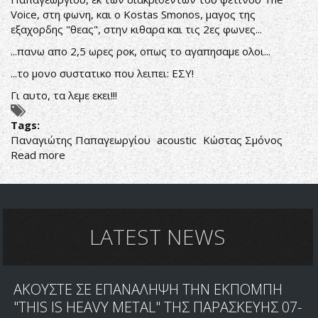
Voice, στη φωνη, και ο
Kostas Smonos
, μαγος της
εξαχορδης "θεας", στην κιθαρα και τις 2ες φωνες...
...πανω απο 2,5 ωρες ροκ, οπως το αγαπησαμε ολοι...
...το μονο συστατικο που λειπει: ΕΣΥ!
Γι αυτο, τα λεμε εκει!!!
Tags:
Παναγιώτης Παπαγεωργίου
acoustic
Κώστας Σμόνος
Read more
about
Panagiotis
Papageorgiou
&
Kostas
Smonos
LATEST NEWS
ΑΚΟΥΣΤΕ ΣΕ ΕΠΑΝΑΛΗΨΗ ΤΗΝ ΕΚΠΟΜΠΗ
"THIS IS HEAVY METAL" ΤΗΣ ΠΑΡΑΣΚΕΥΗΣ 07-