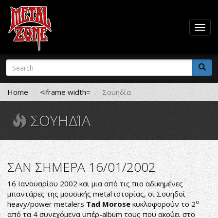
Togg
navig
Skip
Search
to
form
main
Search
content
Home
<iframe width=
Σουηδία
ΣΟΥΗΔΊΑ
ΣΑΝ ΣΗΜΕΡΑ 16/01/2002
16 Ιανουαρίου 2002 και μια από τις πιο αδικημένες
μπαντάρες της μουσικής metal ιστορίας, οι Σουηδοί
ο
heavy/power metalers
Tad Morose
κυκλοφορούν το 2
από τα 4 συνεχόμενα υπέρ-album τους που ακούει στο