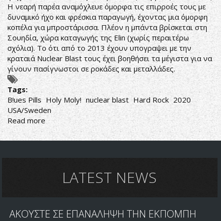
Η νεαρή παρέα αναμόχλευε όμορφα τις επιρροές τους με
δυναμικό ήχο και φρέσκια παραγωγή, έχοντας μια όμορφη
κοπέλα για μπροστάρισσα. Πλέον η μπάντα βρίσκεται στη
Σουηδία, χώρα καταγωγής της Elin (χωρίς περαιτέρω
σχόλια). Το ότι από το 2013 έχουν υπογραψει με την
κραταιά Nuclear Blast τους έχει βοηθήσει τα μέγιστα για να
γίνουν πασίγνωστοι σε ροκάδες και μεταλλάδες.
Tags:
B!ues Pills
‎Holy Moly!
nuclear blast
Hard Rock
2020
USA/Sweden
Read more
about
B!ues
Pills-
Holy
Moly!
LATEST NEWS
ΑΚΟΥΣΤΕ ΣΕ ΕΠΑΝΑΛΗΨΗ ΤΗΝ ΕΚΠΟΜΠΗ