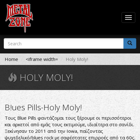
Togg
navig
Skip
Search
to
form
main
Search
content
Home
<iframe width=
‎Holy Moly!
‎HOLY MOLY!
B!ues Pills-Holy Moly!
Τους Blue Pills φαντάζομαι τους ξέρουμε οι περισσότεροι
και αρκετοί από εμάς τους εκτιμούμε, ιδιαίτερα στο σανίδι.
Ξεκίνησαν το 2011 από την Iowa, παίζοντας
ψυχεδελικό/blues rock με σαφέστατες επιρροές από τα 60ς.