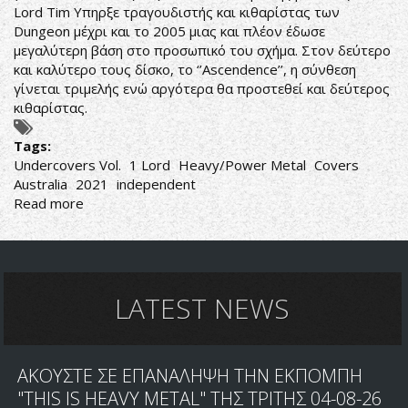
Lord Tim Υπηρξε τραγουδιστής και κιθαρίστας των
Dungeon μέχρι και το 2005 μιας και πλέον έδωσε
μεγαλύτερη βάση στο προσωπικό του σχήμα. Στον δεύτερο
και καλύτερο τους δίσκο, το ‘’Ascendence’’, η σύνθεση
γίνεται τριμελής ενώ αργότερα θα προστεθεί και δεύτερος
κιθαρίστας.
Tags:
Undercovers Vol.
1 Lord
Heavy/Power Metal
Covers
Australia
2021
independent
Read more
about
Lord-
Undercovers
Vol.
1
LATEST NEWS
ΑΚΟΥΣΤΕ ΣΕ ΕΠΑΝΑΛΗΨΗ ΤΗΝ ΕΚΠΟΜΠΗ
"THIS IS HEAVY METAL" ΤΗΣ ΤΡΙΤΗΣ 04-08-26