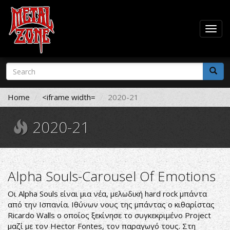
Togg
navig
Skip
Search
to
form
main
Search
content
Home
<iframe width=
2020-21
2020-21
Alpha Souls-Carousel Of Emotions
Οι Alpha Souls είναι μια νέα, μελωδική hard rock μπάντα
από την Ισπανία. Ιθύνων νους της μπάντας ο κιθαρίστας
Ricardo Walls ο οποίος ξεκίνησε το συγκεκριμένο Project
μαζί με τον Hector Fontes, τον παραγωγό τους. Στη