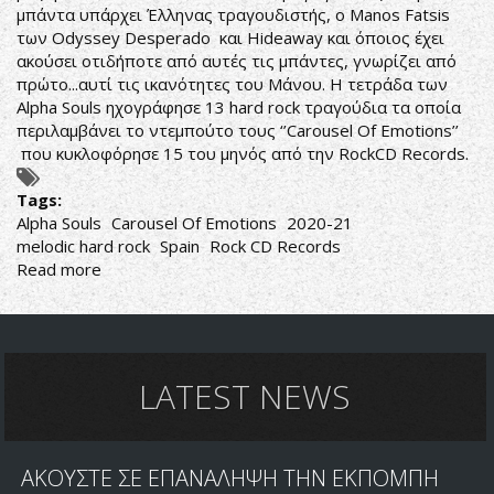
μπάντα υπάρχει Έλληνας τραγουδιστής, ο Manos Fatsis
των Odyssey Desperado και Hideaway και όποιος έχει
ακούσει οτιδήποτε από αυτές τις μπάντες, γνωρίζει από
πρώτο...αυτί τις ικανότητες του Μάνου. Η τετράδα των
Alpha Souls ηχογράφησε 13 hard rock τραγούδια τα οποία
περιλαμβάνει το ντεμπούτο τους ‘’Carousel Of Emotions’’
που κυκλοφόρησε 15 του μηνός από την RockCD Records.
Tags:
Alpha Souls
Carousel Of Emotions
2020-21
melodic hard rock
Spain
Rock CD Records
Read more
about
Alpha
Souls-
Carousel
Of
Emotions
LATEST NEWS
ΑΚΟΥΣΤΕ ΣΕ ΕΠΑΝΑΛΗΨΗ ΤΗΝ ΕΚΠΟΜΠΗ