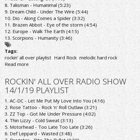
8. Talisman - Humanimal (5:23)
9. Dream Child - Under The Wire (5:44)
10. Dio - Along Comes a Spider (3:32)
11. Brazen Abbot - Eye of the storm (4:54)
12. Europe - Walk The Earth (4:15)
13. Scorpions - Humanity (3:46)
Tags:
rockin' all over playlist
Hard Rock
melodic hard rock
Read more
about
ROCKIN'
ALL
ROCKIN' ALL OVER RADIO SHOW
OVER
14/1/19 PLAYLIST
RADIO
SHOW
1. AC-DC - Let Me Put My Love Into You (4:16)
21/1/19
2. Rose Tattoo - Rock 'n' Roll Outlaw (3:21)
PLAYLIST
3. ZZ Top - Got Me Under Pressure (4:02)
4. Thin Lizzy - Cold Sweat (3:13)
5. Motorhead - Too Late Too Late (3:26)
6. Def Leppard - Wasted (3:48)