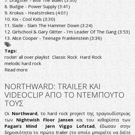
7. Dragster - Bite The Bullet (3:30)
8. Budgie - Power Supply (3:41)
9. Krokus - Heatstrokes (4:01)
10. Kix - Cool Kids (3:30)
11. Slade - Slam The Hammer Down (3:24)
12. Girlschool & Gary Glitter - I'm Leader Of The Gang (3:53)
13. Alice Cooper - Teenage Frankenstein (3:36)
Tags:
rockin' all over playlist
Classic Rock
Hard Rock
melodic hard rock
Read more
about
ROCKIN'
ALL
NORTHWARD: TRAILER ΚΑΙ
OVER
VIDEOCLIP ΑΠΟ ΤΟ ΝΤΕΜΠΟΥΤΟ
RADIO
ΤΟΥΣ
SHOW
14/1/19
Οι
Northward
, το hard rock project της τραγουδίστριας
PLAYLIST
των
Nightwish
Floor Jansen
και του κιθαρίστα των
Pagan’s Mind
Jørn Viggo Lofstad
, έδωσαν στην
δημοσιότητα το πρώτο trailer (το οποίο μπορείτε να δείτε