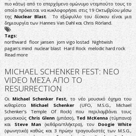
πιο κάτω) από το επερχόμενο ομώνυμο ντεμπούτο τους το
οποίο πρόκειται να κυκλοφορήσει στις 19 Οκτωβρίου μέσω
της
Nuclear Blast
. Το εξώφυλλο του δίσκου είναι μια
δημιουργία των Hannes Van Dahl και Chris Rörland.
Tags:
northward
floor jansen
jorn vigo lostad
Nightwish
pagan's mind
nuclear blast
Hard Rock
melodic hard rock
Read more
about
NORTHWARD:
TRAILER
MICHAEL SCHENKER FEST: ΝΕΟ
ΚΑΙ
VIDEO ΜΕΣΑ ΑΠΟ ΤΟ
VIDEOCLIP
RESURRECTION
ΑΠΟ
ΤΟ
Οι
Michael Schenker Fest
, το νέο μουσικό όχημα του
ΝΤΕΜΠΟΥΤΟ
κιθαρίστα
Michael Schenker
(UFO, M.S.G., Michael
ΤΟΥΣ
Schenker’s Temple Of Rock) που περιλαμβάνει τους
μουσικούς
Chris Glenn
(μπάσο),
Ted McKenna
(τύμπανα)
και
Steve Man
(κιθάρα/πλήκτρα), τον
Doogie White
(φωνητικά) καθώς και 3 πρώην τραγουδιστές των M.S.G.,