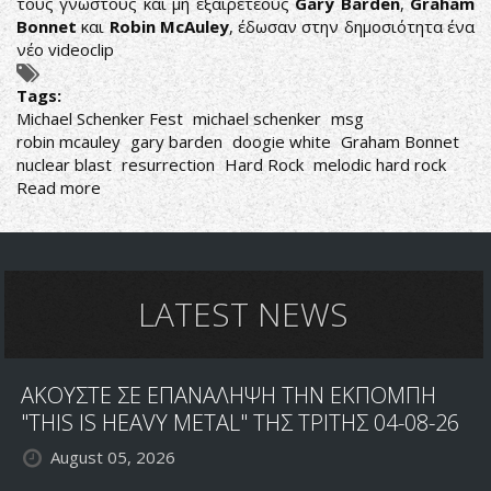
τους γνωστούς και μη εξαιρετέους
Gary Barden
,
Graham
Bonnet
και
Robin McAuley
, έδωσαν στην δημοσιότητα ένα
νέο videoclip
Tags:
Michael Schenker Fest
michael schenker
msg
robin mcauley
gary barden
doogie white
Graham Bonnet
nuclear blast
resurrection
Hard Rock
melodic hard rock
Read more
about
MICHAEL
SCHENKER
FEST:
ΝΕΟ
VIDEO
LATEST NEWS
ΜΕΣΑ
ΑΠΟ
ΤΟ
ΑΚΟΥΣΤΕ ΣΕ ΕΠΑΝΑΛΗΨΗ ΤΗΝ ΕΚΠΟΜΠΗ
RESURRECTION
"THIS IS HEAVY METAL" ΤΗΣ ΤΡΙΤΗΣ 04-08-26
August 05, 2026