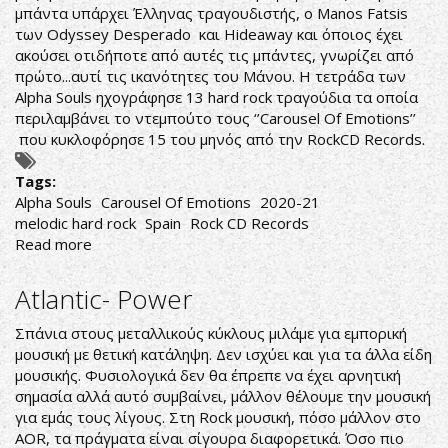
μπάντα υπάρχει Έλληνας τραγουδιστής, ο Manos Fatsis
των Odyssey Desperado και Hideaway και όποιος έχει
ακούσει οτιδήποτε από αυτές τις μπάντες, γνωρίζει από
πρώτο...αυτί τις ικανότητες του Μάνου. Η τετράδα των
Alpha Souls ηχογράφησε 13 hard rock τραγούδια τα οποία
περιλαμβάνει το ντεμπούτο τους ‘’Carousel Of Emotions’’
που κυκλοφόρησε 15 του μηνός από την RockCD Records.
Tags:
Alpha Souls
Carousel Of Emotions
2020-21
melodic hard rock
Spain
Rock CD Records
Read more
about
Alpha
Souls-
Atlantic- Power
Carousel
Of
Σπάνια στους μεταλλικούς κύκλους μιλάμε για εμπορική
Emotions
μουσική με θετική κατάληψη. Δεν ισχύει και για τα άλλα είδη
μουσικής. Φυσιολογικά δεν θα έπρεπε να έχει αρνητική
σημασία αλλά αυτό συμβαίνει, μάλλον θέλουμε την μουσική
για εμάς τους λίγους. Στη Rock μουσική, πόσο μάλλον στο
AOR, τα πράγματα είναι σίγουρα διαφορετικά. Όσο πιο