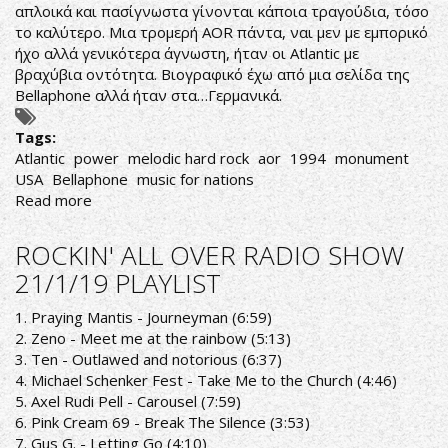
απλοικά και πασίγνωστα γίνονται κάποια τραγούδια, τόσο
το καλύτερο. Μια τρομερή AOR πάντα, ναι μεν με εμπορικό
ήχο αλλά γενικότερα άγνωστη, ήταν οι Atlantic με
βραχύβια οντότητα. Βιογραφικό έχω από μια σελίδα της
Bellaphone αλλά ήταν στα…Γερμανικά.
Tags:
Atlantic
power
melodic hard rock
aor
1994
monument
USA
Bellaphone
music for nations
Read more
about
Atlantic-
Power
ROCKIN' ALL OVER RADIO SHOW
21/1/19 PLAYLIST
1. Praying Mantis - Journeyman (6:59)
2. Zeno - Meet me at the rainbow (5:13)
3. Ten - Outlawed and notorious (6:37)
4. Michael Schenker Fest - Take Me to the Church (4:46)
5. Axel Rudi Pell - Carousel (7:59)
6. Pink Cream 69 - Break The Silence (3:53)
7. Gus G. - Letting Go (4:10)