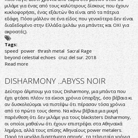
μιλάμε για ένας από τους καλύτερους δίσκους που έχουν
κυκλοφορήσει, ένας εξ΄αυτών θα είναι από τα πάτρια
εδάφη. Πόσο μάλλον σε ένα είδος που γενικότερα δεν είναι
διαδεδομένο στην Ελλάδα (μιλάω για μπάντες και ΟΧΙ για
ακροατές).
Tags:
speed
power
thrash metal
Sacral Rage
beyond celestial echoes
cruz del sur. 2018
Read more
about
ΚΑΛΥΤΕΡΗ
ΕΛΛΗΝΙΚΗ
DISHARMONY ..ABYSS NOIR
METAL
ΚΥΚΛΟΦΟΡΙΑ
Δεύτερο άλμπουμ για τους Disharmony, μια μπάντα που
ΓΙΑ
έχει φτάσει πλέον τα είκοσι χρόνια ύπαρξης, όσο βέβαια κι
ΤΟ
αν δυσκολεύομαι να πιστέψω ότι πέρασαν τόσα χρόνια
2018
από το πρώτο τους demo. Να κάνω βέβαια μια μικρή
παρένθεση ότι δεν μιλάμε για τους blacksters Disharmony,
οι οποίοι μαθαίνω ότι έχουν επιστρέψει στα Αθηναϊκά
λημέρια, αλλά τους επίσης Αθηναίους power metalers.
Παρά τα μεγάλα διαστήματα αποχής, τα τελευταία χρόνια