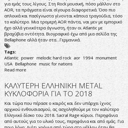
για εμάς τους λίγους. Στη Rock μουσική, πόσο μάλλον στο
AOR, τα πράγματα είναι σίγουρα διαφορετικά. Όσο πιο
απλοικά και πασίγνωστα γίνονται κάποια τραγούδια, τόσο
το καλύτερο. Μια τρομερή AOR πάντα, ναι μεν με εμπορικό
ήχο αλλά γενικότερα άγνωστη, ήταν οι Atlantic με
βραχύβια οντότητα. Βιογραφικό έχω από μια σελίδα της
Bellaphone αλλά ήταν στα…Γερμανικά.
Tags:
Atlantic
power
melodic hard rock
aor
1994
monument
USA
Bellaphone
music for nations
Read more
about
Atlantic-
Power
ΚΑΛΥΤΕΡΗ ΕΛΛΗΝΙΚΗ METAL
ΚΥΚΛΟΦΟΡΙΑ ΓΙΑ ΤΟ 2018
Και τώρα που πέρασε ο καιρός και δεν υπάρχει ίχνος
αρχικού ενθουσιασμού, ας ασχοληθούμε με τον καλύτερο
Ελληνικό δίσκο του 2018. Sacral Rage κύριοι. Περηφάνια
από αυτούς για το υλικό τους, περηφάνια και από εμάς. Για
ποιο λόγο; Διότι χρόνια από τώρα στο μέλλον όταν θα