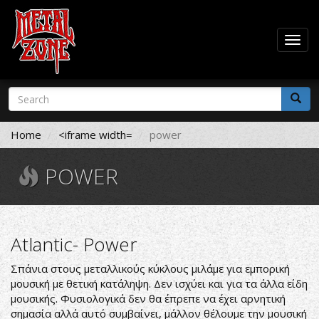
Togg
navig
Skip
Search
to
form
main
Search
content
Home
<iframe width=
power
POWER
Atlantic- Power
Σπάνια στους μεταλλικούς κύκλους μιλάμε για εμπορική
μουσική με θετική κατάληψη. Δεν ισχύει και για τα άλλα είδη
μουσικής. Φυσιολογικά δεν θα έπρεπε να έχει αρνητική
σημασία αλλά αυτό συμβαίνει, μάλλον θέλουμε την μουσική