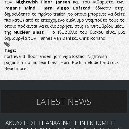
των
Nightwish
Floor Jansen
και του κιθαρίστα των
Pagan’s Mind
Jørn Viggo Lofstad
, έδωσαν στην
δημοσιότητα το πρώτο trailer (το οποίο μπορείτε να δείτε
πιο κάτω) από το επερχόμενο ομώνυμο ντεμπούτο τους το
οποίο πρόκειται να κυκλοφορήσει στις 19 Οκτωβρίου μέσω
της
Nuclear Blast
. Το εξώφυλλο του δίσκου είναι μια
δημιουργία των Hannes Van Dahl και Chris Rörland.
Tags:
northward
floor jansen
jorn vigo lostad
Nightwish
pagan's mind
nuclear blast
Hard Rock
melodic hard rock
Read more
about
NORTHWARD:
TRAILER
ΚΑΙ
VIDEOCLIP
ΑΠΟ
LATEST NEWS
ΤΟ
ΝΤΕΜΠΟΥΤΟ
ΤΟΥΣ
ΑΚΟΥΣΤΕ ΣΕ ΕΠΑΝΑΛΗΨΗ ΤΗΝ ΕΚΠΟΜΠΗ