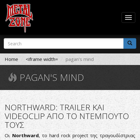
Togg
navig
Skip
Search
to
form
main
Search
content
Home
<iframe width=
pagan's mind
PAGAN'S MIND
NORTHWARD: TRAILER ΚΑΙ
VIDEOCLIP ΑΠΟ ΤΟ ΝΤΕΜΠΟΥΤΟ
ΤΟΥΣ
Οι
Northward
, το hard rock project της τραγουδίστριας