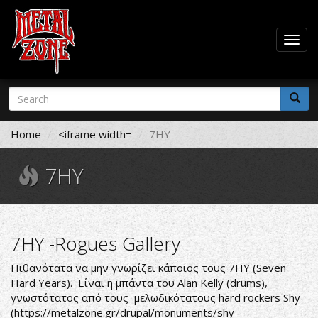
Togg
navig
Skip
Search
to
form
main
Search
content
Home
<iframe width=
7HY
7HY
7HY -Rogues Gallery
Πιθανότατα να μην γνωρίζει κάποιος τους 7ΗΥ (Seven
Hard Years). Είναι η μπάντα του Alan Kelly (drums),
γνωστότατος από τους μελωδικότατους hard rockers Shy
(
https://metalzone.gr/drupal/monuments/shy-