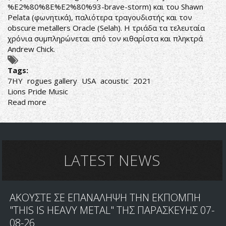
%E2%80%8E%E2%80%93-brave-storm
) και του Shawn
Pelata (φωνητικά), παλιότερα τραγουδιστής και τον
obscure metallers Oracle (Selah). Η τριάδα τα τελευταία
χρόνια συμπληρώνεται από τον κιθαρίστα και πληκτρά
Andrew Chick.
Tags:
7HY
rogues gallery
USA
acoustic
2021
Lions Pride Music
Read more
about
7HY
-
Rogues
Gallery
LATEST NEWS
ΑΚΟΥΣΤΕ ΣΕ ΕΠΑΝΑΛΗΨΗ ΤΗΝ ΕΚΠΟΜΠΗ
"THIS IS HEAVY METAL" ΤΗΣ ΠΑΡΑΣΚΕΥΗΣ 07-
08-26