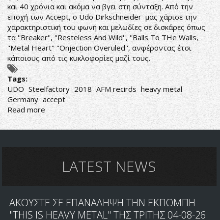
και 40 χρόνια και ακόμα να βγει στη σύνταξη. Από την
εποχή των Accept, ο Udo Dirkschneider μας χάρισε την
χαρακτηριστική του φωνή και μελωδίες σε δισκάρες όπως
τα ''Breaker'', ''Resteless And Wild'', ''Balls To THe Walls,
''Metal Heart'' ''Onjection Overuled'', ανφέροντας έτσι
κάποιους από τις κυκλοφορίες μαζί τους.
Tags:
UDO
Steelfactory
2018
AFM recirds
heavy metal
Germany
accept
Read more
about
Ο
ΚΟΝΤΟΣ
ΕΙΝΑΙ
''ΤΕΡΑΣΤΙΟΣ''
LATEST NEWS
ΑΚΟΥΣΤΕ ΣΕ ΕΠΑΝΑΛΗΨΗ ΤΗΝ ΕΚΠΟΜΠΗ
"THIS IS HEAVY METAL" ΤΗΣ ΤΡΙΤΗΣ 04-08-26