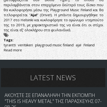
περιλαμβάνεται στον επερχόμενο δεύτερό τους δίσκο που
θα κυκλοφορήσει μέσω της Playground Music Finland και θα
τιτλοφορείται “
Aja!
” (Drive!). Η μπάντα δημιουργήθηκε το
2017 στο Helsinki και κυκλοφόρησε το ομώνυμο ντεμπούτο
της το 2019, με χαρακτηριστικό της να είναι ότι οι στίχοι
της είναι εξ’ ολοκλήρου στα φινλανδικά.
Tags:
tyrantti
veritiikeri
playgroud music finland
aja!
Finland
Read more
about
ΝΕΟ
SINGLE
KAI
VIDEOCLIP
ΑΠΟ
LATEST NEWS
ΤΟΥΣ
TYRANTTI
ΑΚΟΥΣΤΕ ΣΕ ΕΠΑΝΑΛΗΨΗ ΤΗΝ ΕΚΠΟΜΠΗ
"THIS IS HEAVY METAL" ΤΗΣ ΠΑΡΑΣΚΕΥΗΣ 07-