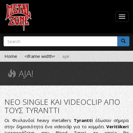
Togg
navig
Skip
Search
to
form
main
Search
content
Home
<iframe width=
aja!
AJA!
ΝΕΟ SINGLE KAI VIDEOCLIP ΑΠΟ
ΤΟΥΣ TYRANTTI
Οι Φινλανδοί heavy metallers
Tyrantti
έδωσαν σήμερα
στην δημοσιότητα ένα videoclip για το κομμάτι
Veritiikeri
(μεταφράζεται σαν Blood Tiger), το οποίο θα