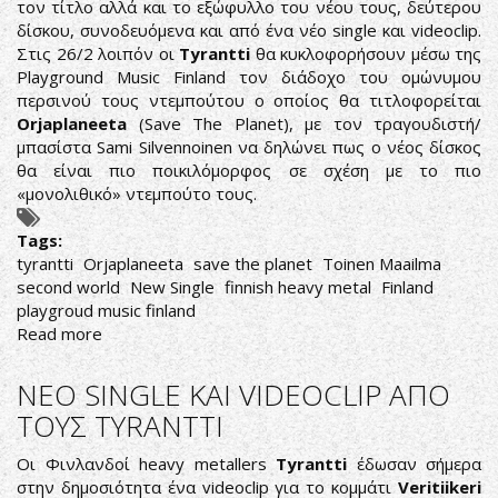
τον τίτλο αλλά και το εξώφυλλο του νέου τους, δεύτερου
δίσκου, συνοδευόμενα και από ένα νέο single και videoclip.
Στις 26/2 λοιπόν οι
Tyrantti
θα κυκλοφορήσουν μέσω της
Playground Music Finland τον διάδοχο του ομώνυμου
περσινού τους ντεμπούτου ο οποίος θα τιτλοφορείται
Orjaplaneeta
(Save The Planet), με τον τραγουδιστή/
μπασίστα Sami Silvennoinen να δηλώνει πως ο νέος δίσκος
θα είναι πιο ποικιλόμορφος σε σχέση με το πιο
«μονολιθικό» ντεμπούτο τους.
Tags:
tyrantti
Orjaplaneeta
save the planet
Toinen Maailma
second world
New Single
finnish heavy metal
Finland
playgroud music finland
Read more
about
TYRANTTI:
ΑΠΟΚΑΛΥΠΤΟΥΝ
ΝΕΟ SINGLE KAI VIDEOCLIP ΑΠΟ
ΤΙΤΛΟ,
ΤΟΥΣ TYRANTTI
ΕΞΩΦΥΛΛΟ
ΚΑΙ
Οι Φινλανδοί heavy metallers
Tyrantti
έδωσαν σήμερα
SINGLE
στην δημοσιότητα ένα videoclip για το κομμάτι
Veritiikeri
ΑΠΟ