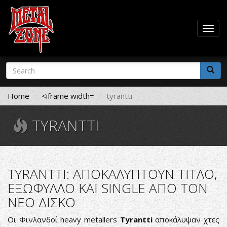
Togg
navig
Skip
Search
to
form
main
Search
content
Home
<iframe width=
tyrantti
TYRANTTI
TYRANTTI: ΑΠΟΚΑΛΥΠΤΟΥΝ ΤΙΤΛΟ,
ΕΞΩΦΥΛΛΟ ΚΑΙ SINGLE ΑΠΟ ΤΟΝ
ΝΕΟ ΔΙΣΚΟ
Οι Φινλανδοί heavy metallers
Tyrantti
αποκάλυψαν χτες