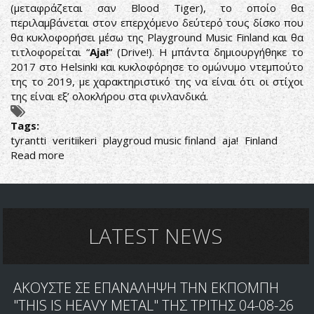
(μεταφράζεται σαν Blood Tiger), το οποίο θα
ΤΟΝ
περιλαμβάνεται στον επερχόμενο δεύτερό τους δίσκο που
ΝΕΟ
θα κυκλοφορήσει μέσω της Playground Music Finland και θα
ΔΙΣΚΟ
τιτλοφορείται “
Aja!
” (Drive!). Η μπάντα δημιουργήθηκε το
2017 στο Helsinki και κυκλοφόρησε το ομώνυμο ντεμπούτο
της το 2019, με χαρακτηριστικό της να είναι ότι οι στίχοι
της είναι εξ’ ολοκλήρου στα φινλανδικά.
Tags:
tyrantti
veritiikeri
playgroud music finland
aja!
Finland
Read more
about
ΝΕΟ
SINGLE
KAI
VIDEOCLIP
ΑΠΟ
LATEST NEWS
ΤΟΥΣ
TYRANTTI
ΑΚΟΥΣΤΕ ΣΕ ΕΠΑΝΑΛΗΨΗ ΤΗΝ ΕΚΠΟΜΠΗ
"THIS IS HEAVY METAL" ΤΗΣ ΤΡΙΤΗΣ 04-08-26