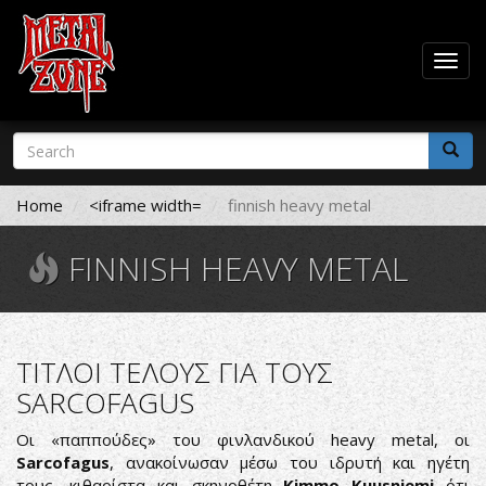
Togg
navig
Skip
Search
to
form
main
Search
content
Home
<iframe width=
finnish heavy metal
FINNISH HEAVY METAL
ΤΙΤΛΟΙ ΤΕΛΟΥΣ ΓΙΑ ΤΟΥΣ
SARCOFAGUS
Οι «παππούδες» του φινλανδικού heavy metal, οι
Sarcofagus
, ανακοίνωσαν μέσω του ιδρυτή και ηγέτη
τους, κιθαρίστα και σκηνοθέτη
Kimmo Kuusniemi
ότι