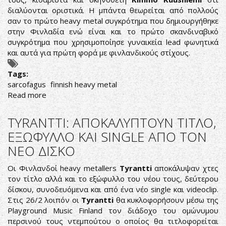
διαλύονται οριστικά. Η μπάντα θεωρείται από πολλούς
σαν το πρώτο heavy metal συγκρότημα που δημιουργήθηκε
στην Φινλαδία ενώ είναι και το πρώτο σκανδιναβικό
συγκρότημα που χρησιμοποίησε γυναικεία lead φωνητικά
και αυτά για πρώτη φορά με φινλανδικούς στίχους.
Tags:
sarcofagus
finnish heavy metal
Read more
about
ΤΙΤΛΟΙ
ΤΕΛΟΥΣ
TYRANTTI: ΑΠΟΚΑΛΥΠΤΟΥΝ ΤΙΤΛΟ,
ΓΙΑ
ΕΞΩΦΥΛΛΟ ΚΑΙ SINGLE ΑΠΟ ΤΟΝ
ΤΟΥΣ
ΝΕΟ ΔΙΣΚΟ
SARCOFAGUS
Οι Φινλανδοί heavy metallers
Tyrantti
αποκάλυψαν χτες
τον τίτλο αλλά και το εξώφυλλο του νέου τους, δεύτερου
δίσκου, συνοδευόμενα και από ένα νέο single και videoclip.
Στις 26/2 λοιπόν οι
Tyrantti
θα κυκλοφορήσουν μέσω της
Playground Music Finland τον διάδοχο του ομώνυμου
περσινού τους ντεμπούτου ο οποίος θα τιτλοφορείται