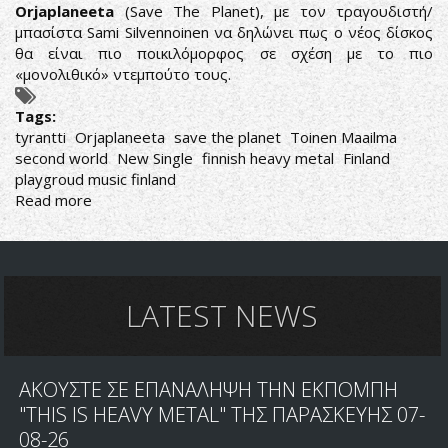
Orjaplaneeta
(Save The Planet), με τον τραγουδιστή/
μπασίστα Sami Silvennoinen να δηλώνει πως ο νέος δίσκος
θα είναι πιο ποικιλόμορφος σε σχέση με το πιο
«μονολιθικό» ντεμπούτο τους.
Tags:
tyrantti
Orjaplaneeta
save the planet
Toinen Maailma
second world
New Single
finnish heavy metal
Finland
playgroud music finland
Read more
about
TYRANTTI:
ΑΠΟΚΑΛΥΠΤΟΥΝ
ΤΙΤΛΟ,
ΕΞΩΦΥΛΛΟ
ΚΑΙ
LATEST NEWS
SINGLE
ΑΠΟ
ΤΟΝ
ΑΚΟΥΣΤΕ ΣΕ ΕΠΑΝΑΛΗΨΗ ΤΗΝ ΕΚΠΟΜΠΗ
ΝΕΟ
ΔΙΣΚΟ
"THIS IS HEAVY METAL" ΤΗΣ ΠΑΡΑΣΚΕΥΗΣ 07-
08-26