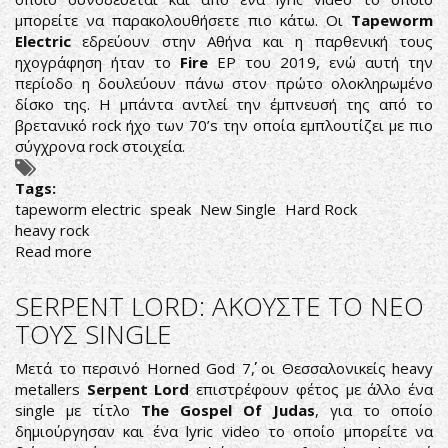
μπορείτε να παρακολουθήσετε πιο κάτω. Οι
Tapeworm
Electric
εδρεύουν στην Αθήνα και η παρθενική τους
ηχογράφηση ήταν το
Fire
EP του 2019, ενώ αυτή την
περίοδο η δουλεύουν πάνω στον πρώτο ολοκληρωμένο
δίσκο της. Η μπάντα αντλεί την έμπνευσή της από το
βρετανικό rock ήχο των 70’s την οποία εμπλουτίζει με πιο
σύγχρονα rock στοιχεία.
Tags:
tapeworm electric
speak
New Single
Hard Rock
heavy rock
Read more
about
TAPEWORM
ELECTRIC:
SERPENT LORD: ΑΚΟΥΣΤΕ ΤΟ ΝΕΟ
ΑΚΟΥΣΤΕ
ΤΟΥΣ SINGLE
ΤΟ
ΝΕΟ
Μετά το περσινό Horned God 7΄΄, οι Θεσσαλονικείς heavy
ΤΟΥΣ
metallers
Serpent Lord
επιστρέφουν φέτος με άλλο ένα
SINGLE
single με τίτλο
The Gospel Of Judas
, για το οποίο
δημιούργησαν και ένα lyric video το οποίο μπορείτε να