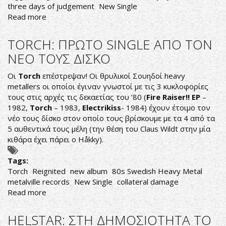
three days of judgement
New Single
Read more
about
DIGGERTHINGS:
ΝΕΟ
TORCH: ΠΡΩΤΟ SINGLE ΑΠΟ TON
ΚΟΜΜΑΤΙ
NEO ΤΟΥΣ ΔΙΣΚΟ
ΜΕ
ΤΗΝ
Οι
Torch
επέστρεψαν! Οι θρυλικοί Σουηδοί heavy
ΣΥΜΜΕΤΟΧΗ
metallers οι οποίοι έγιναν γνωστοί με τις 3 κυκλοφορίες
ΤΟΥ
τους στις αρχές τις δεκαετίας του ’80 (
Fire Raiser!! EP
–
BLAZE
1982,
Torch
– 1983,
Electrikiss
- 1984) έχουν έτοιμο τον
BAYLEY
νέο τους δίσκο στον οποίο τους βρίσκουμε με τα 4 από τα
5 αυθεντικά τους μέλη (την θέση του Claus Wildt στην μία
κιθάρα έχει πάρει ο Håkky).
Tags:
Torch
Reignited
new album
80s Swedish Heavy Metal
metalville records
New Single
collateral damage
Read more
about
TORCH:
ΠΡΩΤΟ
HELSTAR: ΣΤΗ ΔΗΜΟΣΙΟΤΗΤΑ ΤΟ
SINGLE