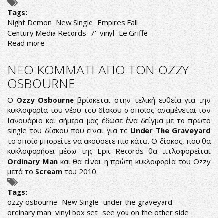
Tags:
Night Demon
New Single
Empires Fall
Century Media Records
7'' vinyl
Le Griffe
Read more
about
NIGHT
DEMON:
ΝΕΟ ΚΟΜΜΑΤΙ ΑΠΟ ΤΟΝ OZZY
ΚΥΚΛΟΦΟΡΟΥΝ
OSBOURNE
ΝΕΟ
SINGLE
Ο
Ozzy Osbourne
βρίσκεται στην τελική ευθεία για την
κυκλοφορία του νέου του δίσκου ο οποίος αναμένεται τον
Ιανουάριο και σήμερα μας έδωσε ένα δείγμα με το πρώτο
single του δίσκου που είναι για το
Under The Graveyard
το οποίο μπορείτε να ακούσετε πιο κάτω. Ο δίσκος, που θα
κυκλοφορήσει μέσω της Epic Records θα τιτλοφορείται
Ordinary Man
και θα είναι η πρώτη κυκλοφορία του Ozzy
μετά το
Scream
του 2010.
Tags:
ozzy osbourne
New Single
under the graveyard
ordinary man
vinyl box set
see you on the other side