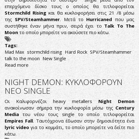
ΑΠΟ
επερχόμενο δίσκο τους ο οποίος θα τιτλοφορείται
ΤΟ
Stormchild Rising
και θα κυκλοφορήσει στις 21 /8 μέσω
ΝΕΟ
της
SPV/Steamhammer
. Μετά το
Hurricaned
που μας
ΤΟΥΣ
συστήθηκε έναν μήνα πριν, σειρά έχει το
Talk To The
SINGLE
Moon
το οποίο μπορείτε να ακούσετε πιο κάτω.
Tags:
Mad Max
stormchild rising
Hard Rock
SPV/Steamhammer
talk to the moon
New Single
Read more
about
MAD
MAX:
NIGHT DEMON: ΚΥΚΛΟΦΟΡΟΥΝ
ΝΕΟ
ΝΕΟ SINGLE
SINGLE
ΑΠΟ
Οι Καλιφορνέζοι heavy metallers
Night Demon
ΤΟΝ
ανακοίνωσαν σήμερα την κυκλοφορία μέσω της
Century
ΕΠΕΡΧΟΜΕΝΟ
Media
του νέου τους single το οποίο τιτλοφορείται
ΔΙΣΚΟ
Empires Fall
. Ταυτόχρονα έδωσαν στην δημοσιότητα ένα
lyric video
για το κομμάτι, το οποίο μπορείτε να δείτε πιο
κάτω.