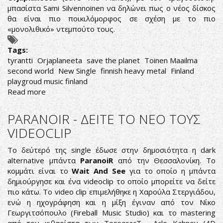
μπασίστα Sami Silvennoinen να δηλώνει πως ο νέος δίσκος
θα είναι πιο ποικιλόμορφος σε σχέση με το πιο
«μονολιθικό» ντεμπούτο τους.
Tags:
tyrantti
Orjaplaneeta
save the planet
Toinen Maailma
second world
New Single
finnish heavy metal
Finland
playgroud music finland
Read more
about
TYRANTTI:
ΑΠΟΚΑΛΥΠΤΟΥΝ
PARANOIR - ΔΕΙΤΕ ΤΟ ΝΕΟ ΤΟΥΣ
ΤΙΤΛΟ,
VIDEOCLIP
ΕΞΩΦΥΛΛΟ
ΚΑΙ
Το δεύτερό της single έδωσε στην δημοσιότητα η dark
SINGLE
alternative μπάντα
ParanoiR
από την Θεσσαλονίκη. Το
ΑΠΟ
κομμάτι είναι το
Wait And See
για το οποίο η μπάντα
ΤΟΝ
δημιούργησε και ένα videoclip το οποίο μπορείτε να δείτε
ΝΕΟ
πιο κάτω. Το video clip επιμελήθηκε η Χαρούλα Στεργιάδου,
ΔΙΣΚΟ
ενώ η ηχογράφηση και η μίξη έγιναν από τον Νίκο
Γεωργιτσόπουλο (Fireball Music Studio) και το mastering