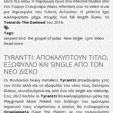
δείτε πιο κάτω. Η παραγωγή έγινε στα Infected Studios από
τον Γιώργο Στουρνάρα (Mass Infection) ενώ το video είναι
μια δημιουργία του Γιάννη Αντωνίου. Η μπάντα έχει
κυκλοφορήσει μέχρι στιγμής ένα full length δίσκο, το
Towards The Damned
του 2018.
Tags:
serpent lord
the gospel of judas
New Single
Lyric Video
Read more
about
SERPENT
LORD:
TYRANTTI: ΑΠΟΚΑΛΥΠΤΟΥΝ ΤΙΤΛΟ,
ΑΚΟΥΣΤΕ
ΕΞΩΦΥΛΛΟ ΚΑΙ SINGLE ΑΠΟ ΤΟΝ
ΤΟ
ΝΕΟ ΔΙΣΚΟ
ΝΕΟ
ΤΟΥΣ
Οι Φινλανδοί heavy metallers
Tyrantti
αποκάλυψαν χτες
SINGLE
τον τίτλο αλλά και το εξώφυλλο του νέου τους, δεύτερου
δίσκου, συνοδευόμενα και από ένα νέο single και videoclip.
Στις 26/2 λοιπόν οι
Tyrantti
θα κυκλοφορήσουν μέσω της
Playground Music Finland τον διάδοχο του ομώνυμου
περσινού τους ντεμπούτου ο οποίος θα τιτλοφορείται
Orjaplaneeta
(Save The Planet), με τον τραγουδιστή/