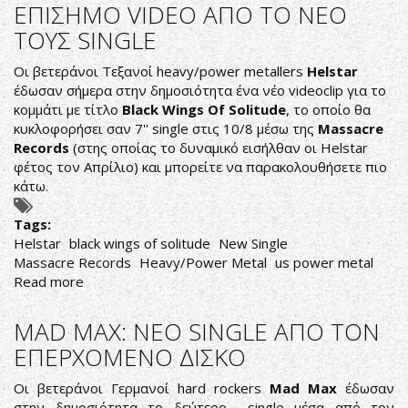
ΕΠΙΣΗΜΟ VIDEO ΑΠΟ ΤΟ ΝΕΟ
ΑΠΟ
ΤΟΥΣ SINGLE
TON
NEO
Οι βετεράνοι Τεξανοί heavy/power metallers
Helstar
ΤΟΥΣ
έδωσαν σήμερα στην δημοσιότητα ένα νέο videoclip για το
ΔΙΣΚΟ
κομμάτι με τίτλο
Black Wings Of Solitude
, το οποίο θα
κυκλοφορήσει σαν 7'' single στις 10/8 μέσω της
Massacre
Records
(στης οποίας το δυναμικό εισήλθαν οι Helstar
φέτος τον Απρίλιο) και μπορείτε να παρακολουθήσετε πιο
κάτω.
Tags:
Helstar
black wings of solitude
New Single
Massacre Records
Heavy/Power Metal
us power metal
Read more
about
HELSTAR:
ΣΤΗ
MAD MAX: ΝΕΟ SINGLE ΑΠΟ ΤΟΝ
ΔΗΜΟΣΙΟΤΗΤΑ
ΕΠΕΡΧΟΜΕΝΟ ΔΙΣΚΟ
ΤΟ
ΕΠΙΣΗΜΟ
Οι βετεράνοι Γερμανοί hard rockers
Mad Max
έδωσαν
VIDEO
στην δημοσιότητα το δεύτερο single μέσα από τον