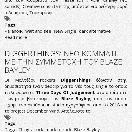
από τον κιθαρίστα των TesseracT , Acle Kahney (4D
Sounds). Creative consultant της μπάντας για δεύτερη φορά
ο Δημήτρης Τσακυρίδης.
Tags:
ParanoiR
wait and see
New Single
dark alternative
Read more
about
PARANOIR
-
DIGGERTHINGS: ΝΕΟ ΚΟΜΜΑΤΙ
ΔΕΙΤΕ
ΜΕ ΤΗΝ ΣΥΜΜΕΤΟΧΗ ΤΟΥ BLAZE
ΤΟ
BAYLEY
ΝΕΟ
ΤΟΥΣ
Οι Μαλτέζοι rockers
DiggerThings
έδωσαν στην
VIDEOCLIP
δημοσιότητα ένα videoclip για το νέο τους single το οποίο
τιτλοφορείται
Three Days Of Judgement
στο οποίο στα
φωνητικά βρίσκουμε τον
Blaze Bayley
, από τον οποίο
είχαμε ένα ακούσουμε studio ηχογράφηση από το 2018 και
το project December Wind. Απολαύστε το!
Tags:
DiggerThings
rock
modern rock
Blaze Bayley