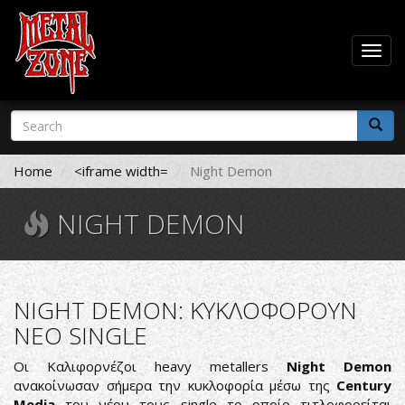
Togg
navig
Skip
Search
to
form
main
Search
content
Home
<iframe width=
Night Demon
NIGHT DEMON
NIGHT DEMON: ΚΥΚΛΟΦΟΡΟΥΝ
ΝΕΟ SINGLE
Οι Καλιφορνέζοι heavy metallers
Night Demon
ανακοίνωσαν σήμερα την κυκλοφορία μέσω της
Century
Media
του νέου τους single το οποίο τιτλοφορείται