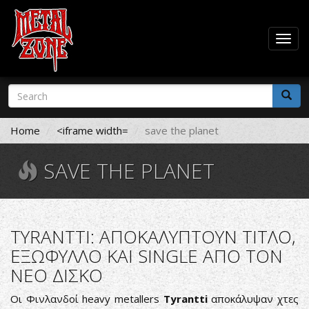
Togg
navig
Skip
Search
to
form
main
Search
content
Home
<iframe width=
save the planet
SAVE THE PLANET
TYRANTTI: ΑΠΟΚΑΛΥΠΤΟΥΝ ΤΙΤΛΟ,
ΕΞΩΦΥΛΛΟ ΚΑΙ SINGLE ΑΠΟ ΤΟΝ
ΝΕΟ ΔΙΣΚΟ
Οι Φινλανδοί heavy metallers
Tyrantti
αποκάλυψαν χτες