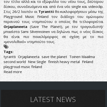
τον τίτλο αλλά και το εξώφυλλο του νέου τους, δεύτερου
δίσκου, συνοδευόμενα και από ένα νέο single και videoclip.
Στις 26/2 λοιπόν οι
Tyrantti
θα κυκλοφορήσουν μέσω της
Playground Music Finland τον διάδοχο του ομώνυμου
περσινού τους ντεμπούτου ο οποίος θα τιτλοφορείται
Orjaplaneeta
(Save The Planet), με τον τραγουδιστή/
μπασίστα Sami Silvennoinen να δηλώνει πως ο νέος δίσκος
θα είναι πιο ποικιλόμορφος σε σχέση με το πιο
«μονολιθικό» ντεμπούτο τους.
Tags:
tyrantti
Orjaplaneeta
save the planet
Toinen Maailma
second world
New Single
finnish heavy metal
Finland
playgroud music finland
Read more
about
TYRANTTI:
ΑΠΟΚΑΛΥΠΤΟΥΝ
ΤΙΤΛΟ,
ΕΞΩΦΥΛΛΟ
ΚΑΙ
LATEST NEWS
SINGLE
ΑΠΟ