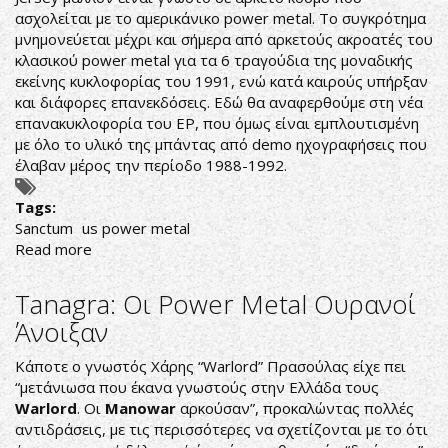
ΑΠΟ
ασχολείται με το αμερικάνικο power metal. To συγκρότημα
ΤΟ
μνημονεύεται μέχρι και σήμερα από αρκετούς ακροατές του
ΝΕΟ
κλασικού power metal για τα 6 τραγούδια της μοναδικής
ΤΟΥΣ
εκείνης κυκλοφορίας του 1991, ενώ κατά καιρούς υπήρξαν
SINGLE
και διάφορες επανεκδόσεις. Εδώ θα αναφερθούμε στη νέα
επανακυκλοφορία του ΕΡ, που όμως είναι εμπλουτισμένη
με όλο το υλικό της μπάντας από demo ηχογραφήσεις που
έλαβαν μέρος την περίοδο 1988-1992.
Tags:
Sanctum
us power metal
Read more
about
Sanctum:
Kαλή
Τanagra: Oι Power Metal Oυρανοί
και
Άνοιξαν
Kλασική
Επανακυκλοφορία
Κάποτε ο γνωστός Χάρης “Warlord” Πρασούλας είχε πει
“μετάνιωσα που έκανα γνωστούς στην Ελλάδα τους
Warlord
. Oι
Μ
anowar
αρκούσαν”, προκαλώντας πολλές
αντιδράσεις, με τις περισσότερες να σχετίζονται με το ότι