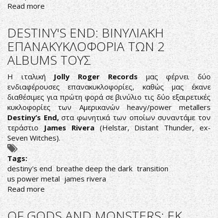
Read more
about
METALSHOCK
RADIO
DESTINY'S END: ΒΙΝΥΛΙΑΚΗ
SHOW
ΕΠΑΝΑΚΥΚΛΟΦΟΡΙΑ ΤΩΝ 2
2/2/2022
ALBUMS ΤΟΥΣ
PLAYLIST
Η ιταλική
Jolly Roger Records
μας φέρνει δύο
ενδιαφέρουσες επανακυκλοφορίες, καθώς μας έκανε
διαθέσιμες για πρώτη φορά σε βινύλιο τις δύο εξαιρετικές
κυκλοφορίες των Αμερικανών heavy/power metallers
Destiny’s End,
στα φωνητικά των οποίων συναντάμε τον
τεράστιο
James Rivera
(Helstar, Distant Thunder, ex-
Seven Witches).
Tags:
destiny's end
breathe deep the dark
transition
us power metal
james rivera
Read more
about
DESTINY'S
END:
OF GODS AND MONSTERS: ΕΚ