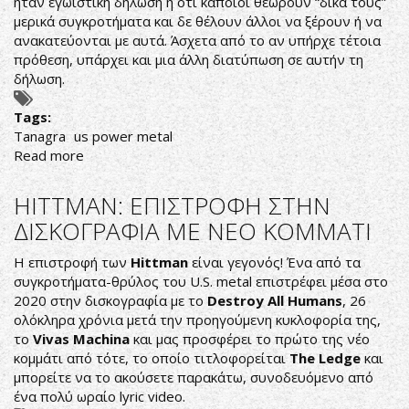
ήταν εγωιστική δήλωση ή ότι κάποιοι θεωρούν “δικά τους”
μερικά συγκροτήματα και δε θέλουν άλλοι να ξέρουν ή να
ανακατεύονται με αυτά. Άσχετα από το αν υπήρχε τέτοια
πρόθεση, υπάρχει και μια άλλη διατύπωση σε αυτήν τη
δήλωση.
Tags:
Τanagra
us power metal
Read more
about
Τanagra:
Oι
ΗΙΤΤΜΑΝ: ΕΠΙΣΤΡΟΦΗ ΣΤΗΝ
Power
ΔΙΣΚΟΓΡΑΦΙΑ ΜΕ ΝΕΟ ΚΟΜΜΑΤΙ
Metal
Oυρανοί
Η επιστροφή των
Hittman
είναι γεγονός! Ένα από τα
Άνοιξαν
συγκροτήματα-θρύλος του U.S. metal επιστρέφει μέσα στο
2020 στην δισκογραφία με το
Destroy All Humans
, 26
ολόκληρα χρόνια μετά την προηγούμενη κυκλοφορία της,
το
Vivas Machina
και μας προσφέρει το πρώτο της νέο
κομμάτι από τότε, το οποίο τιτλοφορείται
The Ledge
και
μπορείτε να το ακούσετε παρακάτω, συνοδευόμενο από
ένα πολύ ωραίο lyric video.