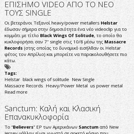
ΕΠΙΣΗΜΟ VIDEO ΑΠΟ ΤΟ ΝΕΟ
MONSTERS:
ΤΟΥΣ SINGLE
ΕΚ
ΒΑΘΡΩΝ
Οι βετεράνοι Τεξανοί heavy/power metallers
Helstar
ΑΛΛΑΓΕΣ
έδωσαν σήμερα στην δημοσιότητα ένα νέο videoclip για το
ΕΝΟΨΕΙ
κομμάτι με τίτλο
Black Wings Of Solitude
, το οποίο θα
ΝΕΟΥ
κυκλοφορήσει σαν 7'' single στις 10/8 μέσω της
Massacre
ΔΙΣΚΟΥ
Records
(στης οποίας το δυναμικό εισήλθαν οι Helstar
φέτος τον Απρίλιο) και μπορείτε να παρακολουθήσετε πιο
κάτω.
Tags:
Helstar
black wings of solitude
New Single
Massacre Records
Heavy/Power Metal
us power metal
Read more
about
HELSTAR:
ΣΤΗ
Sanctum: Kαλή και Kλασική
ΔΗΜΟΣΙΟΤΗΤΑ
Επανακυκλοφορία
ΤΟ
ΕΠΙΣΗΜΟ
Το “
Believers
” ΕΡ των Aμερικάνων
Sanctum
από New
VIDEO
Jersey μάλλον είναι γνωστό σε αρκετό κόσμο που