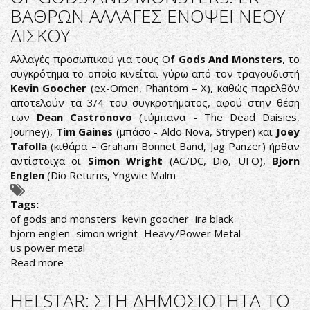
ΒΙΝΥΛΙΑΚΗ
ΒΑΘΡΩΝ ΑΛΛΑΓΕΣ ΕΝΟΨΕΙ ΝΕΟΥ
ΕΠΑΝΑΚΥΚΛΟΦΟΡΙΑ
ΔΙΣΚΟΥ
ΤΩΝ
2
Αλλαγές προσωπικού για τους O
f Gods And Monsters
, το
ALBUMS
συγκρότημα το οποίο κινείται γύρω από τον τραγουδιστή
ΤΟΥΣ
Kevin Goocher
(ex-Omen, Phantom – X), καθώς παρελθόν
αποτελούν τα 3/4 του συγκροτήματος, αφού στην θέση
των
Dean Castronovo
(τύμπανα - The Dead Daisies,
Journey),
Tim Gaines
(μπάσο - Aldo Nova, Stryper) και
Joey
Tafolla
(κιθάρα – Graham Bonnet Band, Jag Panzer) ήρθαν
αντίστοιχα οι
Simon Wright
(AC/DC, Dio, UFO),
Bjorn
Englen
(Dio Returns, Yngwie Malm
Tags:
of gods and monsters
kevin goocher
ira black
bjorn englen
simon wright
Heavy/Power Metal
us power metal
Read more
about
OF
GODS
HELSTAR: ΣΤΗ ΔΗΜΟΣΙΟΤΗΤΑ ΤΟ
AND