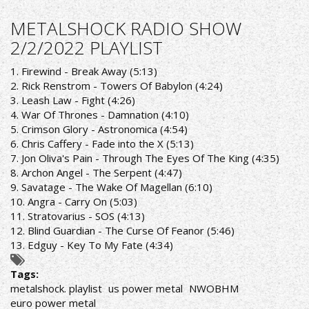
ΑΚΟΥΣΤΕ
ΣΕ
METALSHOCK RADIO SHOW
ΕΠΑΝΑΛΗΨΗ
2/2/2022 PLAYLIST
ΤΗΝ
ΕΚΠΟΜΠΗ
1. Firewind - Break Away (5:13)
"THIS
2. Rick Renstrom - Towers Of Babylon (4:24)
IS
3. Leash Law - Fight (4:26)
HEAVY
4. War Of Thrones - Damnation (4:10)
METAL"
5. Crimson Glory - Astronomica (4:54)
ΤΗΣ
6. Chris Caffery - Fade into the X (5:13)
ΤΡΙΤΗΣ
7. Jon Oliva's Pain - Through The Eyes Of The King (4:35)
12/07/22
8. Archon Angel - The Serpent (4:47)
9. Savatage - The Wake Of Magellan (6:10)
10. Angra - Carry On (5:03)
11. Stratovarius - SOS (4:13)
12. Blind Guardian - The Curse Of Feanor (5:46)
13. Edguy - Key To My Fate (4:34)
Tags:
metalshock. playlist
us power metal
NWOBHM
euro power metal