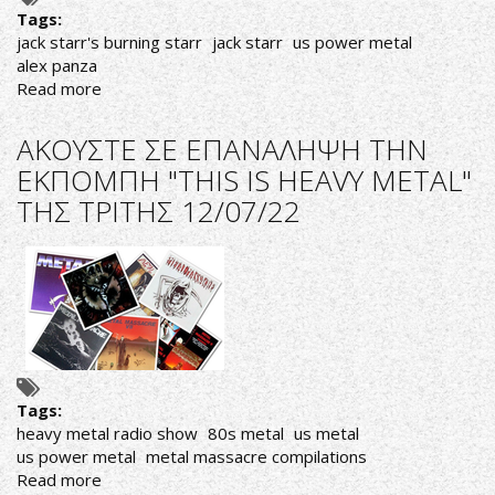
ΤΗΣ
Tags:
ΤΡΙΤΗΣ
jack starr's burning starr
jack starr
us power metal
25/11/25
alex panza
ΚΑΙ
Read more
about
ΤΗΣ
Ο
ΠΑΡΑΣΚΕΥΗΣ
ΔΙΣΚΟΣ
ΑΚΟΥΣΤΕ ΣΕ ΕΠΑΝΑΛΗΨΗ ΤΗΝ
28/11/25
ΠΟΥ
ΕΚΠΟΜΠΗ "THIS IS HEAVY METAL"
ΣΕ
ΤΗΣ ΤΡΙΤΗΣ 12/07/22
ΣΤΕΛΝΕΙ...ΣΤΑ
ΑΣΤΡΑ!
Tags:
heavy metal radio show
80s metal
us metal
us power metal
metal massacre compilations
Read more
about