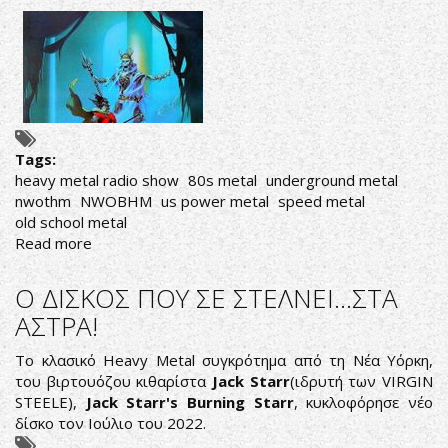
Tags:
heavy metal radio show
80s metal
underground metal
nwothm
NWOBHM
us power metal
speed metal
old school metal
Read more
about
ΑΚΟΥΣΤΕ
ΣΕ
Ο ΔΙΣΚΟΣ ΠΟΥ ΣΕ ΣΤΕΛΝΕΙ...ΣΤΑ
ΕΠΑΝΑΛΗΨΗ
ΑΣΤΡΑ!
ΤΙΣ
ΕΚΠΟΜΠΕΣ
Το κλασικό Heavy Metal συγκρότημα από τη Νέα Υόρκη,
"THIS
του βιρτουόζου κιθαρίστα
Jack Starr
(ιδρυτή των VIRGIN
IS
STEELE),
Jack Starr's Burning Starr
, κυκλοφόρησε νέο
HEAVY
δίσκο τον Ιούλιο του 2022.
METAL"