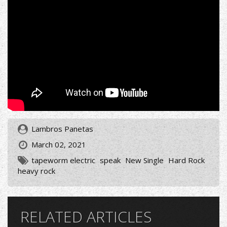
Lambros Panetas
March 02, 2021
tapeworm electric
speak
New Single
Hard Rock
heavy rock
RELATED ARTICLES