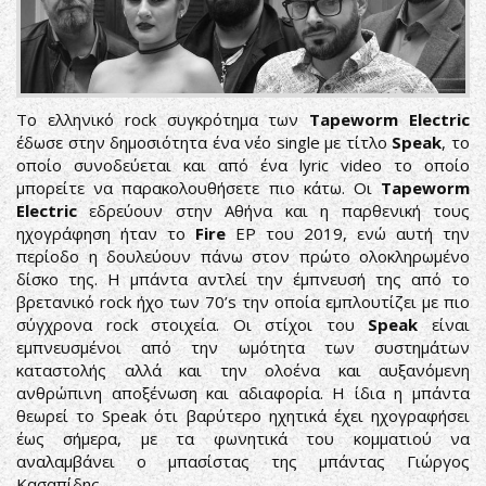
Το ελληνικό rock συγκρότημα των
Tapeworm Electric
έδωσε στην δημοσιότητα ένα νέο single με τίτλο
Speak
, το
οποίο συνοδεύεται και από ένα lyric video το οποίο
μπορείτε να παρακολουθήσετε πιο κάτω. Οι
Tapeworm
Electric
εδρεύουν στην Αθήνα και η παρθενική τους
ηχογράφηση ήταν το
Fire
EP του 2019, ενώ αυτή την
περίοδο η δουλεύουν πάνω στον πρώτο ολοκληρωμένο
δίσκο της. Η μπάντα αντλεί την έμπνευσή της από το
βρετανικό rock ήχο των 70’s την οποία εμπλουτίζει με πιο
σύγχρονα rock στοιχεία. Οι στίχοι του
Speak
είναι
εμπνευσμένοι από την ωμότητα των συστημάτων
καταστολής αλλά και την ολοένα και αυξανόμενη
ανθρώπινη αποξένωση και αδιαφορία. Η ίδια η μπάντα
θεωρεί το Speak ότι βαρύτερο ηχητικά έχει ηχογραφήσει
έως σήμερα, με τα φωνητικά του κομματιού να
αναλαμβάνει ο μπασίστας της μπάντας Γιώργος
Κασαπίδης.