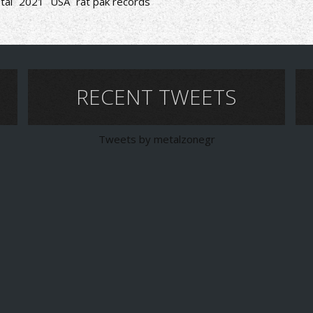
tal
2021
USA
rat pak records
RECENT TWEETS
Tweets by metalzonegr