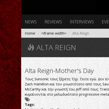
NEWS
REVIEWS
INTERVIEWS
EV
Home
<iframe width=
Alta Reign
ALTA REIGN
Alta Reign-Mother's Day
Τους Sunsonic τους ξέρετε; Όχι. Όυτε εγώ. Δεν ε
Zach Hamilton και τον γνωστότατο από τους Savat
McCarthy και την γνωστή του Jeff από τους Trans
κυμαίνονται στο μελωδικότατο progressive metal
Tags: