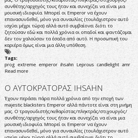
συνθέτης/αρχηγός τους ήταν και συνεχίζει να είναι μια
μουσική ιδιοφυία. Μπορεί οι Emperor να έχουν
επανασυνδεθεί, μόνο για συναυλίες (τουλάχιστρον αυτό
ισχύει μέχρι τώρα) αλλά αυτό συμβαίονει διότι το
ζητούσαν εδώ και πολλά χρόνια οι οπαδοί και φαντάζομαι
δεν τον χαλούσαν τα έσαδα από αυτό. Η προσωπική του
καριέρα όμως είναι μια άλλη υπόθεση.
Tags:
prog
extreme
emperor
ihsahn
Leprous
candlelight
amr
Read more
about
VIDEO
ΠΡΕΜΙΕΡΑ
Ο ΑΥΤΟΚΡΑΤΟΡΑΣ IHSAHN
ΑΠΟ
ΤΟ
Έχουν περάσει πάρα πολλά χρόνια από την εποχή των
ΝΕΟ
majestic blacksters Emperor αλλά πάντοτε είναι στη μνήμη
ΣΟΛΟ
μας. Ο τραγουδιστής/κιθαρίστας/πληκτράς/στιχουργός/
ΔΙΣΚΟ
συνθέτης/αρχηγός τους ήταν και συνεχίζει να είναι μια
ΤΟΥ
μουσική ιδιοφυία. Μπορεί οι Emperor να έχουν
IHSAHN
επανασυνδεθεί, μόνο για συναυλίες (τουλάχιστρον αυτό
ισχύει μέχρι τώρα) αλλά αυτό συμβαίονει διότι το