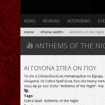
NEWS
REVIEWS
INTERVIEWS
EV
Home
<iframe width=
Anthems of the Night
ANTHEMS OF THE NI
ΑΙ ΓΟΥΟΝΑ ΣΠΕΛ ΟΝ ΓΙΟΥ
Το ότι η Ολλανδία είναι metaloομάνα το ξέραμε. 
ιδιώματα. Οι Cobra Spell είναι ένα νέο heavy me
τους ep με τον τίτλο ‘’Anthems of the Night’’. 
Tags:
Cobra Spell
Anthems of the Night