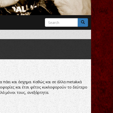
Search
form
Search
α πάει και άσχημα. Καθώς και σε άλλα metalικά
υκλοφορίες και έτσι φέτος κυκλοφορούν το δεύτερο
λλά μόνοι τους, ανεξάρτητα.