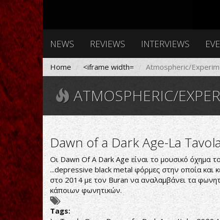
NEWS
REVIEWS
INTERVIEWS
EV
Home
<iframe width=
Atmospheric/Experime
ATMOSPHERIC/EXPER
Dawn of a Dark Age-La Tavol
Οι Dawn Of A Dark Age είναι το μουσικό όχημα του
...depressive black metal φόρμες στην οποία και
στο 2014 με τον Buran να αναλαμβάνει τα φωνητι
κάποιων φωνητικών.
Tags: