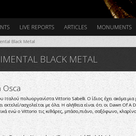
ENTS
LIVE REPORTS
ARTICLES
MONUMENTS
ntal Black Metal
IMENTAL BLACK METAL
a Osca
 Ιταλού πολυοργανίστα Vittorio Sabelli. Ο ίδιος έχει ακόμα μια 
 κει εκτελεί/ασχολείται με όλα. Η αλήθεια είναι ότι οι Dawn Of
κά ενώ ο Vittorio τις κιθάρες, μπάσο,πιάνο, σαξόφωνο, κλαρί