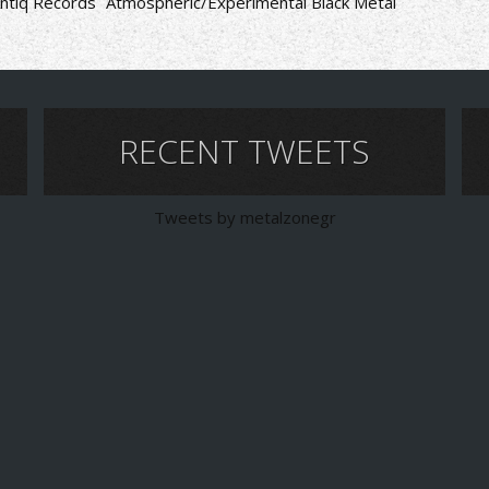
ntiq Records
Atmospheric/Experimental Black Metal
RECENT TWEETS
Tweets by metalzonegr