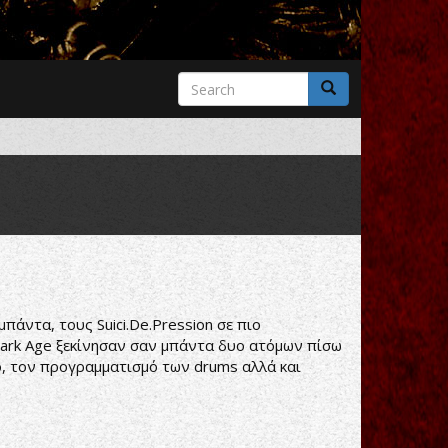
Search
form
Search
μπάντα, τους Suici.De.Pression σε πιο
 A Dark Age ξεκίνησαν σαν μπάντα δυο ατόμων πίσω
νο, τον προγραμματισμό των drums αλλά και