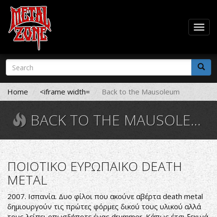
Togg
navig
Skip
Search
to
form
main
Search
content
Home
<iframe width=
Back to the Mausoleum
BACK TO THE MAUSOLEUM
ΠΟΙΟΤΙΚΟ ΕΥΡΩΠΑΙΚΟ DEATH
METAL
2007. Ισπανία. Δυο φίλοι που ακούνε αβέρτα death metal
δημιουργούν τις πρώτες φόρμες δικού τους υλικού αλλά
τους λείπει οπωσδήποτε ένας drummer. Κάπως έτσι ξεκινά