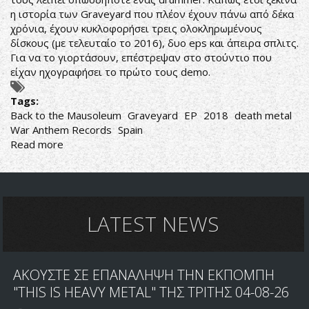
η ιστορία των Graveyard που πλέον έχουν πάνω από δέκα
χρόνια, έχουν κυκλοφορήσει τρεις ολοκληρωμένους
δίσκους (με τελευταίο το 2016), δυο eps και άπειρα σπλιτς.
Για να το γιορτάσουν, επέστρεψαν στο στούντιο που
είχαν ηχογραφήσει το πρώτο τους demo.
Tags:
Back to the Mausoleum
Graveyard
EP
2018
death metal
War Anthem Records
Spain
Read more
about
ΠΟΙΟΤΙΚΟ
ΕΥΡΩΠΑΙΚΟ
DEATH
METAL
LATEST NEWS
ΑΚΟΥΣΤΕ ΣΕ ΕΠΑΝΑΛΗΨΗ ΤΗΝ ΕΚΠΟΜΠΗ
"THIS IS HEAVY METAL" ΤΗΣ ΤΡΙΤΗΣ 04-08-26