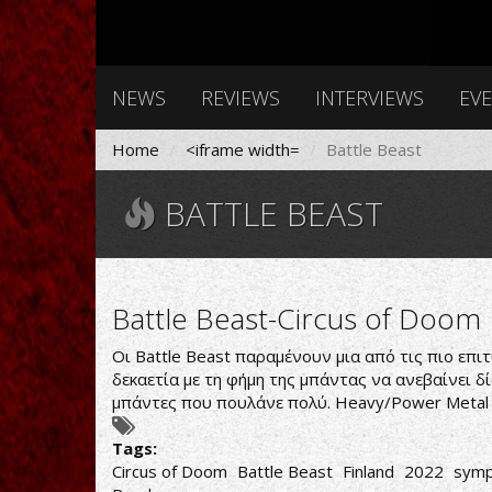
NEWS
REVIEWS
INTERVIEWS
EV
Home
<iframe width=
Battle Beast
BATTLE BEAST
Battle Beast-Circus of Doom
Οι Battle Beast παραμένουν μια από τις πιο επιτ
δεκαετία με τη φήμη της μπάντας να ανεβαίνει δ
μπάντες που πουλάνε πολύ. Heavy/Power Metal 
Tags:
Circus of Doom
Battle Beast
Finland
2022
symp