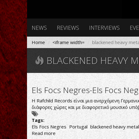
NEWS
REVIEWS
INTERVIEWS
EV
Home
<iframe width=
blackened heavy meta
BLACKENED HEAVY M
Els Focs Negres-Els Focs Neg
H Rafchild Records είναι μια ανερχόμενη Γερμανι
διάφορες χώρες και με διαφορετικό μουσικό υπόβ
Tags:
Els Focs Negres
Portugal
blackened heavy metal
Read more
about