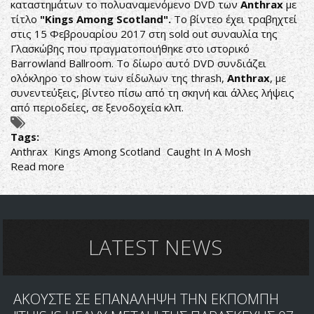
καταστημάτων το πολυαναμενόμενο DVD των
Anthrax
με
τίτλο
"Kings Among Scotland".
Το βίντεο έχει τραβηχτεί
στις 15 Φεβρουαρίου 2017 στη sold out συναυλία της
Γλασκώβης που πραγματοποιήθηκε στο ιστορικό
Barrowland Ballroom. Το δίωρο αυτό DVD συνδιάζει
ολόκληρο το show των είδωλων της thrash,
Anthrax
, με
συνεντεύξεις, βίντεο πίσω από τη σκηνή και άλλες λήψεις
από περιοδείες, σε ξενοδοχεία κλπ.
Tags:
Anthrax
Kings Among Scotland
Caught In A Mosh
Read more
about
ANTHRAX:
ΣΤΙΣ
27/4
ΚΥΚΛΟΦΟΡΕΙ
ΤΟ
LATEST NEWS
LIVE
IN
CONCERT
ΑΚΟΥΣΤΕ ΣΕ ΕΠΑΝΑΛΗΨΗ ΤΗΝ ΕΚΠΟΜΠΗ
DVD
"KINGS