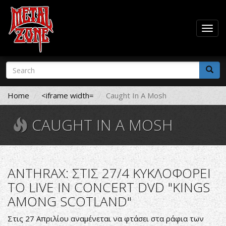
Togg
navig
Skip
Search
to
form
main
Search
content
Home
<iframe width=
Caught In A Mosh
CAUGHT IN A MOSH
ANTHRAX: ΣΤΙΣ 27/4 ΚΥΚΛΟΦΟΡΕΙ
ΤΟ LIVE IN CONCERT DVD "KINGS
AMONG SCOTLAND"
Στις 27 Απριλίου αναμένεται να φτάσει στα ράφια των