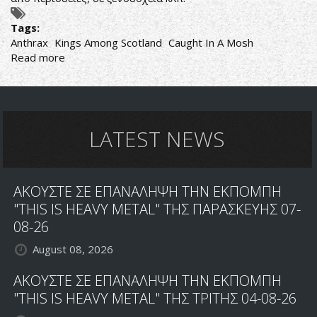
Tags:
Anthrax
Kings Among Scotland
Caught In A Mosh
Read more
about
ANTHRAX:
ΣΤΙΣ
27/4
ΚΥΚΛΟΦΟΡΕΙ
ΤΟ
LATEST NEWS
LIVE
IN
CONCERT
ΑΚΟΥΣΤΕ ΣΕ ΕΠΑΝΑΛΗΨΗ ΤΗΝ ΕΚΠΟΜΠΗ
DVD
"KINGS
"THIS IS HEAVY METAL" ΤΗΣ ΠΑΡΑΣΚΕΥΗΣ 07-
AMONG
08-26
SCOTLAND"
August 08, 2026
ΑΚΟΥΣΤΕ ΣΕ ΕΠΑΝΑΛΗΨΗ ΤΗΝ ΕΚΠΟΜΠΗ
"THIS IS HEAVY METAL" ΤΗΣ ΤΡΙΤΗΣ 04-08-26