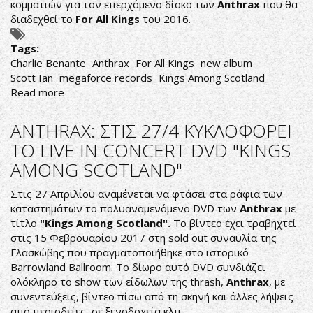
κομματιών για τον επερχόμενο δίσκο των
Anthrax
που θα
διαδεχθεί το
For All Kings
του 2016.
Tags:
Charlie Benante
Anthrax
For All Kings
new album
Scott Ian
megaforce records
Kings Among Scotland
Read more
about
CHARLIE
BENANTE:
ANTHRAX: ΣΤΙΣ 27/4 ΚΥΚΛΟΦΟΡΕΙ
ΕΧΩ
ΤΟ LIVE IN CONCERT DVD "KINGS
ΓΡΑΨΕΙ
AMONG SCOTLAND"
ΥΛΙΚΟ
ΓΙΑ
Στις 27 Απριλίου αναμένεται να φτάσει στα ράφια των
ΤΟΝ
καταστημάτων το πολυαναμενόμενο DVD των
Anthrax
με
ΝΕΟ
τίτλο
"Kings Among Scotland".
Το βίντεο έχει τραβηχτεί
ΔΙΣΚΟ
στις 15 Φεβρουαρίου 2017 στη sold out συναυλία της
ΤΩΝ
Γλασκώβης που πραγματοποιήθηκε στο ιστορικό
ANTHRAX
Barrowland Ballroom. Το δίωρο αυτό DVD συνδιάζει
ολόκληρο το show των είδωλων της thrash,
Anthrax
, με
συνεντεύξεις, βίντεο πίσω από τη σκηνή και άλλες λήψεις
από περιοδείες, σε ξενοδοχεία κλπ.