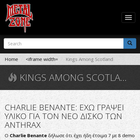
Togg
navig
Skip
Search
to
form
main
Search
content
Home
<iframe width=
Kings Among Scotland
KINGS AMONG SCOTLAND
CHARLIE BENANTE: ΕΧΩ ΓΡΑΨΕΙ
ΥΛΙΚΟ ΓΙΑ ΤΟΝ ΝΕΟ ΔΙΣΚΟ ΤΩΝ
ANTHRAX
Ο
Charlie Benante
δήλωσε ότι έχει ήδη έτοιμα 7 με 8 demo