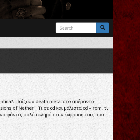
Search
form
Search
entina?. Παίζουν death metal στο απέραντο
ns of Nether’’. Τι σε cd και μάλιστα cd – rom, τι
τρινο φόντο, πολύ σκληρό στην έκφραση του, που