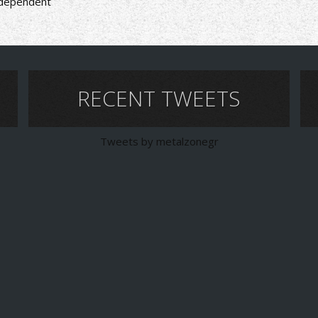
ndependent
RECENT TWEETS
Tweets by metalzonegr