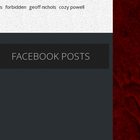
es
forbidden
geoff nichols
cozy powell
FACEBOOK POSTS