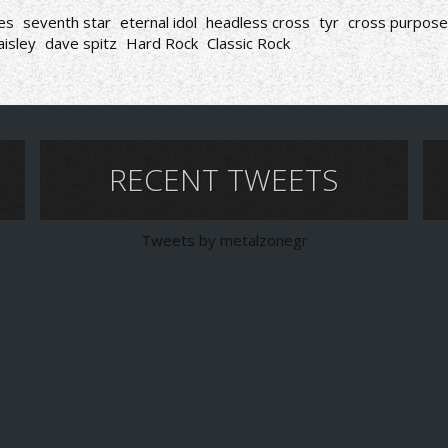
es
seventh star
eternal idol
headless cross
tyr
cross purpos
aisley
dave spitz
Hard Rock
Classic Rock
RECENT TWEETS
Tweets by metalzonegr