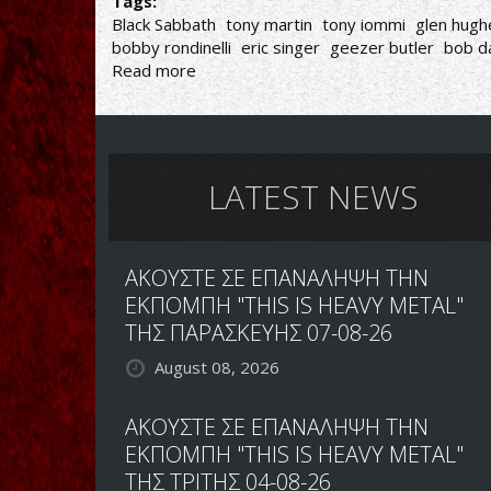
Tags:
Black Sabbath
tony martin
tony iommi
glen hugh
bobby rondinelli
eric singer
geezer butler
bob d
Read more
about
THE
DUELLISTS
VOL.2
ΠΟΙΑ
Η
LATEST NEWS
ΚΑΛΥΤΕΡΗ
ΠΕΡΙΟΔΟΣ
ΤΩΝ
ΑΚΟΥΣΤΕ ΣΕ ΕΠΑΝΑΛΗΨΗ ΤΗΝ
BLACK
SABBATH;
ΕΚΠΟΜΠΗ "THIS IS HEAVY METAL"
ΤΗΣ ΠΑΡΑΣΚΕΥΗΣ 07-08-26
August 08, 2026
ΑΚΟΥΣΤΕ ΣΕ ΕΠΑΝΑΛΗΨΗ ΤΗΝ
ΕΚΠΟΜΠΗ "THIS IS HEAVY METAL"
ΤΗΣ ΤΡΙΤΗΣ 04-08-26