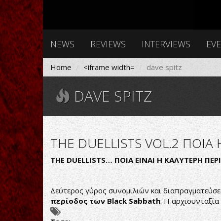
NEWS
REVIEWS
INTERVIEWS
EV
Home
<iframe width=
dave spitz
DAVE SPITZ
THE DUELLISTS VOL.2 ΠΟΙΑ
THE
DUELLISTS
… ΠΟΙΑ ΕΙΝΑΙ Η ΚΑΛΥΤΕΡΗ ΠΕ
Δεύτερος γύρος συνομιλιών και διαπραγματεύσε
περίοδος των
Black
Sabbath
. Η αρχισυνταξία