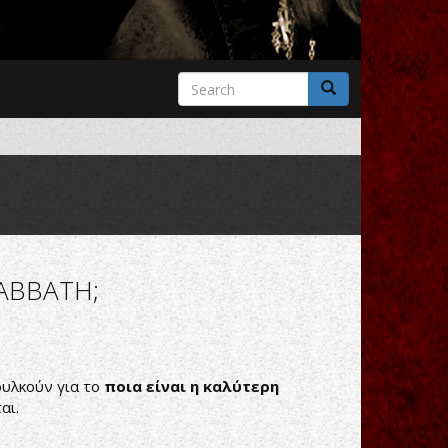
Search
form
Search
ABBATH;
ουλκούν για το
ποια είναι η καλύτερη
αι.