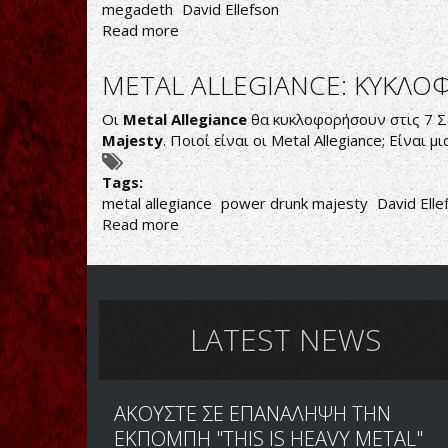
megadeth
David Ellefson
Read more
about
DAVID
ELLEFSON:
METAL ALLEGIANCE: ΚΥΚΛΟ
TO
NEO
Οι
Metal Allegiance
θα κυκλοφορήσουν στις 7 Σ
ALBUM
Majesty
. Ποιοί είναι οι Metal Allegiance; Είναι
ΤΩΝ
ΜΕGADETH
Tags:
EINAI
metal allegiance
power drunk majesty
David Elle
ΣΥΝΔΥΑΣΜΟΣ
Read more
about
ΟΛΗΣ
METAL
ΤΗΣ
ALLEGIANCE:
ΔΙΣΚΟΓΡΑΦΙΑΣ
ΚΥΚΛΟΦΟΡΟΥΝ
ΜΑΣ
ΝΕΟ
ΔΙΣΚΟ
LATEST NEWS
ΑΚΟΥΣΤΕ ΣΕ ΕΠΑΝΑΛΗΨΗ ΤΗΝ
ΕΚΠΟΜΠΗ "THIS IS HEAVY METAL"