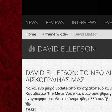
NEWS
REVIEWS
INTERVIEWS
EV
Home
<iframe width=
David Ellefson
DAVID ELLEFSON
DAVID ELLEFSON: TO NEO 
ΔΙΣΚΟΓΡΑΦΙΑΣ ΜΑΣ
Να και ένα μικρό update από το στρατόπεδο τω
Καναδέζικο The Metal Voice και όταν ρωτήθηκε 
ηχογραφήσουμε. Θα το κάναμε ήδη, αλλά συνέβησα
Tags: