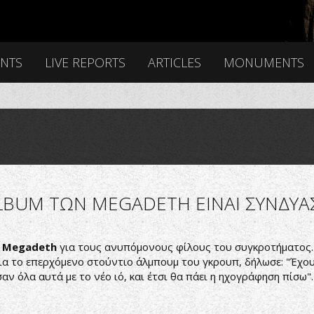
ENTS
LIVE REPORTS
ARTICLES
MONUMENTS
ALBUM ΤΩΝ ΜΕGADETH EINAI ΣΥΝΔΥ
ν
Megadeth
για τους ανυπόμονους φίλους του συγκροτήματος
για το επερχόμενο στούντιο άλμπουμ του γκρουπ, δήλωσε: "Έχου
ν όλα αυτά με το νέο ιό, και έτσι θα πάει η ηχογράφηση πίσω".